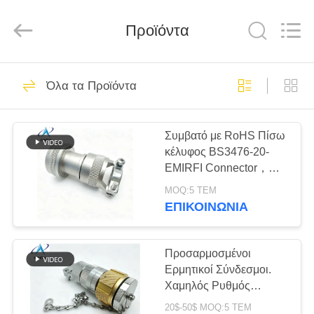
-
2026
KAIDA
HOLDING
Προϊόντα
LIMITED.
All
Rights
Reserved.
ΣΠΊΤΙ
163
Όλα τα Προϊόντα
Η σειρά MIL-DTL-
ΠΡΟΪΌΝΤΑ
38999
Συμβατό με RoHS Πίσω
κέλυφος BS3476-20-
ΣΧΕΤΙΚΆ
EMIRFI Connector，
ΜΕ
Ισχύει για τη σειρά MIL-
MOQ:5 ΤΕΜ
DTL-26482 2.
ΕΜΆΣ
ΕΠΙΚΟΙΝΩΝΊΑ
Electroless Nickel.
70
Σειρά MIL-DTL-
ΕΠΙΣΚΕΨΉ
Προσαρμοσμένοι
Ερμητικοί Σύνδεσμοι.
ΕΡΓΟΣΤΑΣΊΟΥ
26482
Χαμηλός Ρυθμός
Διαρροής. Ανοξείδωτος
20$-50$ MOQ:5 ΤΕΜ