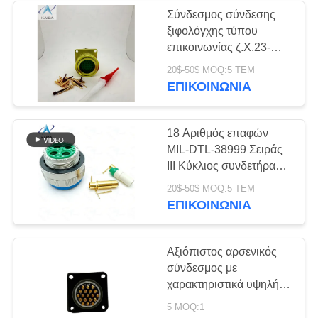
ζώνης
Σύνδεσμος σύνδεσης
ξιφολόγχης τύπου
41
επικοινωνίας ζ.Χ.23-
32/27Β-1-Β.Αλουμίνιο με
20$-50$ MOQ:5 ΤΕΜ
Συσκευές σύνδεσης
ανωτισμένη κίτρινη
ΕΠΙΚΟΙΝΩΝΊΑ
επικάλυψη
18 Αριθμός επαφών
MIL-DTL-38999 Σειράς
III Κύκλιος συνδετήρας
προσφέροντας
5
20$-50$ MOQ:5 ΤΕΜ
Εισαγωγή 17-26 για
ΕΠΙΚΟΙΝΩΝΊΑ
ασφαλείς συνδέσεις
Σύνδεσμοι
Αξιόπιστος αρσενικός
σύνδεσμος με
χαρακτηριστικά υψηλής
ποιότητας
5 MOQ:1
αεροδιαστημικού