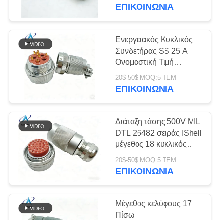
ΈΛΕΓΧΟΣ
Χάλυβας
ΕΠΙΚΟΙΝΩΝΊΑ
Παθητικοποιημένος.
ΠΟΙΌΤΗΤΑΣ
220-06E16-19PN.
Σφραγισμένοι με Κόλλα
Ενεργειακός Κυκλικός
51
ΕΙΔΉΣΕΙΣ
Συνδετήρας SS 25 A
Στρογγυλός
Ονομαστική Τιμή
Ρεύματος
ΥΠΟΘΈΣΕΙΣ
ηλεκτρικός
20$-50$ MOQ:5 ΤΕΜ
Προσφέροντας
ΕΠΙΚΟΙΝΩΝΊΑ
Εξαιρετική Αντοχή στη
σύνδεσμος
Διάβρωση και τη Φθορά
ΖΗΤΉΣΤΕ
Διάταξη τάσης 500V MIL
ΜΙΑ
DTL 26482 σειράς IShell
ΠΡΟΣΦΟΡΆ
μέγεθος 18 κυκλικός
45
συνδέτης.PT06SE18-
20$-50$ MOQ:5 ΤΕΜ
32P.MS3116.
ΕΠΙΚΟΙΝΩΝΊΑ
SITEMAP
Μικρο-Δ συνδετήρες
ΠΟΛΙΤΙΚΉ
Μέγεθος κελύφους 17
Πίσω