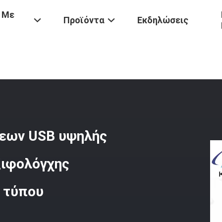
 Με
Προϊόντα
Εκδηλώσεις
δεσης USB
/
Σύνδεσμοι Κυκλικών Συνδέσεων USB Υψηλής Ταχύτητας
σεων USB υψηλής
ξιφολόγχης
 τύπου