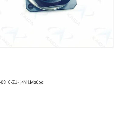
X-0810-ZJ-14NH.Μαύρο