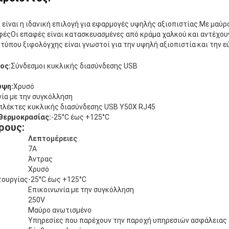
 είναι η ιδανική επιλογή για εφαρμογές υψηλής αξιοπιστίας.Με μαύρ
έςΟι επαφές είναι κατασκευασμένες από κράμα χαλκού και αντέχου
τύπου ξιφολόγχης είναι γνωστοί για την υψηλή αξιοπιστία και την 
ος:
Σύνδεσμοι κυκλικής διασύνδεσης USB
υψη:
Χρυσό
ία με την συγκόλληση
πλέκτες κυκλικής διασύνδεσης USB Y50X RJ45
 θερμοκρασίας:
-25°C έως +125°C
ρους:
Λεπτομέρειες
7Α
Άντρας
Χρυσό
τουργίας
-25°C έως +125°C
Επικοινωνία με την συγκόλληση
250V
Μαύρο ανωτισμένο
Υπηρεσίες που παρέχουν την παροχή υπηρεσιών ασφάλειας