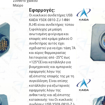
Σύνθετο χαλκού
Μαύρο
Εφαρμογές:
Οι κυκλικοί συνδετήρες USB
KAIDA Y50X-0810-ZJ-14NH
RJ45 είναι συνδετήρες τύπου
ξιφολόγχης με μαύρη
ανωτισμένη φινίρισμα και
επαφές από κράμα χαλκού.Ο
συνδετήρας αυτός έχει
σχεδιαστεί για να έχει τάση 7A
και εύρος θερμοκρασίας
λειτουργίας από -25°C έως
+125°CΕίναι κατάλληλο για
βιομηχανικές και εμπορικές
εφαρμογές λόγω της
αξιόπιστης επαφής της με τη
συγκόλληση. Είναι επίσης
κατάλληλο για εξωτερικές
εφαρμογές λόγω της
ανθεκτικής και αξιόπιστης
κατασκευής του.Οι κυκλικές
συνδέσεις USB Y50X-0810-ZJ-