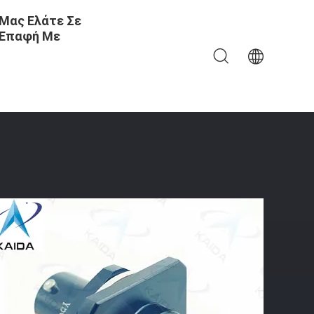
Μας Ελάτε Σε
Επαφή Με
 Τύπου Κυκλικής Ξιφολόγχης Αρσενικού Τύπου