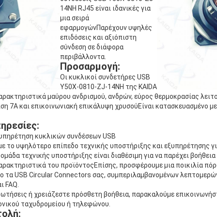
14NH RJ45 είναι ιδανικές για
μια σειρά
εφαρμογώνΠαρέχουν υψηλές
επιδόσεις και αξιόπιστη
σύνδεση σε διάφορα
περιβάλλοντα.
Προσαρμογή:
Οι κυκλικοί συνδετήρες USB
Y50X-0810-ZJ-14NH της KAIDA
χαρακτηριστικά μαύρου ανδρισμού, ανδρών, εύρος θερμοκρασίας λειτο
ιση 7A και επικοινωνιακή επικάλυψη χρυσούΕίναι κατασκευασμένο μ
ηρεσίες:
ξυπηρέτηση κυκλικών συνδέσεων USB
ε το υψηλότερο επίπεδο τεχνικής υποστήριξης και εξυπηρέτησης γ
ομάδα τεχνικής υποστήριξης είναι διαθέσιμη για να παρέχει βοήθεια 
χαρακτηριστικά του προϊόντοςΕπίσης, προσφέρουμε μια ποικιλία πόρ
ρο τα USB Circular Connectors σας, συμπεριλαμβανομένων λεπτομερώ
ι FAQ.
ρωτήσεις ή χρειάζεστε πρόσθετη βοήθεια, παρακαλούμε επικοινωνήστ
ονικού ταχυδρομείου ή τηλεφώνου.
τολή: