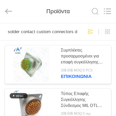
-
2026
KAIDA
HOLDING
Προϊόντα
LIMITED.
All
Rights
Reserved.
ΣΠΊΤΙ
solder contact custom connectors d38999
ΠΡΟΪΌΝΤΑ
Συμπλέκτες
προσαρμοσμένοι για
ΣΧΕΤΙΚΆ
επαφή συγκόλλησης
ΜΕ
D38999 20FE42PN-H
20$-50$ MOQ:5 PCS
κυκλικοί συνδετήρες
ΕΜΆΣ
ΕΠΙΚΟΙΝΩΝΊΑ
ηλεκτρολόγητο νικέλιο
ΕΠΙΣΚΕΨΉ
Τύπος Επαφής
Συγκόλλησης
ΕΡΓΟΣΤΑΣΊΟΥ
Σύνδεσμος MIL DTL
38999 Κυκλικός
20$-50$ MOQ:5 τεμ