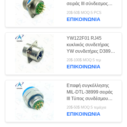
ΜΥΣΤΙΚΌΤΗΤΑΣ
σειράς III σύνδεσμος
δέκτη
20$-50$ MOQ:5 PCS
D38999/20FF11PCN
ΕΠΙΚΟΙΝΩΝΊΑ
ηλεκτρολόγητο
νικέλιο.8D σειρά
YW122F01 RJ45
κυκλικός συνδετήρας
YW συνδετήρες D38999
Rj45 τύπου ξιφολόγχης
20$-100$ MOQ:5 τεμ
τριπλό νήμα
ΕΠΙΚΟΙΝΩΝΊΑ
Επαφή συγκόλλησης
MIL-DTL-38999 σειράς
III Τύπος συνδέσμου
βύθους για το προϊόν
20$-50$ MOQ:5 τεμάχια
D38999/26KD97SN-H
ΕΠΙΚΟΙΝΩΝΊΑ
Ατσάλι από ανοξείδωτο
χάλυβα παθητικό