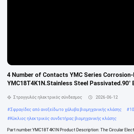
4 Number of Contacts YMC Series Corrosion-R
YMC18T4K1N.Stainless Steel Passivated.90° 
Στρογγυλός ηλεκτρικός σύνδεσμος
2026-06-12
#
Σφραγίδες από ανοξείδωτο χάλυβα βιομηχανικής κλάσης
#
10
#
Κύκλιος ηλεκτρικός συνδετήρας βιομηχανικής κλάσης
Part number:YMC18T4K1N Product Description: The Circular Electr