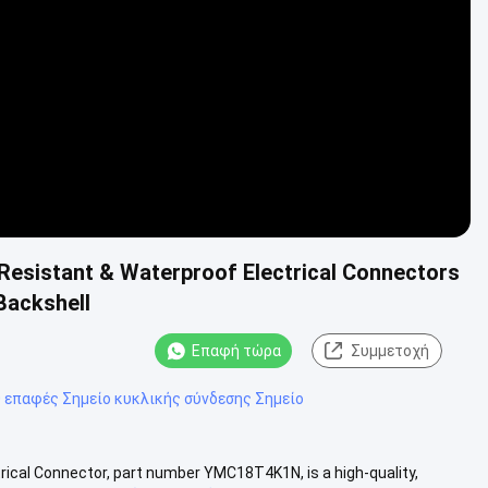
esistant & Waterproof Electrical Connectors
Backshell
Επαφή τώρα
Συμμετοχή
 επαφές Σημείο κυκλικής σύνδεσης Σημείο
ical Connector, part number YMC18T4K1N, is a high-quality,