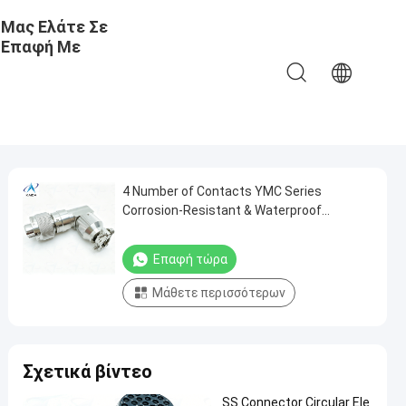
Μας Ελάτε Σε
Επαφή Με
4 Number of Contacts YMC Series
Corrosion-Resistant & Waterproof
Electrical Connectors
YMC18T4K1N.Stainless Steel
Επαφή τώρα
Passivated.90° Backshell
Μάθετε περισσότερων
Σχετικά βίντεο
SS Connector Circular Ele