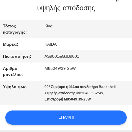
ΕΡΓΟΣΤΑΣΊΟΥ
υψηλής απόδοσης
ΈΛΕΓΧΟΣ
Τόπος
Κίνα
καταγωγής:
ΠΟΙΌΤΗΤΑΣ
Μάρκα:
KAIDA
ΕΙΔΉΣΕΙΣ
Πιστοποίηση:
AS9001&GJB9001
Αριθμό
M85049/39-25W
μοντέλου:
ΥΠΟΘΈΣΕΙΣ
Υψηλό φως:
,
90° Στρίψιμο φύλλου συνδετήρα Backshell
,
Υψηλής απόδοσης M85049 39-25W
ΖΗΤΉΣΤΕ
Επιστροφή M85049 39-25W
ΜΙΑ
ΕΠΑΦΉ!
ΠΡΟΣΦΟΡΆ