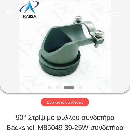
-
2026
KAIDA
HOLDING
LIMITED.
All
ΣΠΊΤΙ
Rights
Reserved.
ΠΡΟΪΌΝΤΑ
ΣΧΕΤΙΚΆ
ΜΕ
ΕΜΆΣ
Συσκευές σύνδεσης
90° Στρίψιμο φύλλου συνδετήρα
ΕΠΙΣΚΕΨΉ
Backshell M85049 39-25W συνδετήρα