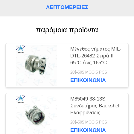
ΛΕΠΤΟΜΈΡΕΙΕΣ
SITEMAP
παρόμοια προϊόντα
ΠΟΛΙΤΙΚΉ
Μέγεθος νήματος MIL-
ΜΥΣΤΙΚΌΤΗΤΑΣ
DTL-26482 Σειρά ΙΙ
65°C έως 165°C
M85049 52S14N
20$-50$ MOQ:5 PCS
Αυτοκλείδωμα
ΕΠΙΚΟΙΝΩΝΊΑ
M85049 38-13S
Συνδετήρας Backshell
Ελαφρύνσεις
Ελαφρύνσεις Καθαρό
20$-50$ MOQ:5 PCS
καλώδιο Clamp
ΕΠΙΚΟΙΝΩΝΊΑ
M85049 Backshell