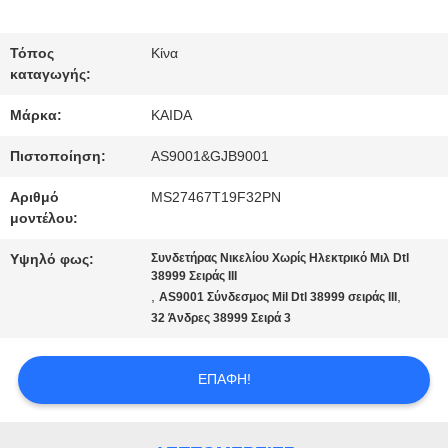
ΕΡΓΟΣΤΑΣΊΟΥ
Τόπος
Κίνα
καταγωγής:
ΈΛΕΓΧΟΣ
Μάρκα:
KAIDA
ΠΟΙΌΤΗΤΑΣ
Πιστοποίηση:
AS9001&GJB9001
ΕΙΔΉΣΕΙΣ
Αριθμό
MS27467T19F32PN
μοντέλου:
Υψηλό φως:
Συνδετήρας Νικελίου Χωρίς Ηλεκτρικό Μιλ Dtl
ΥΠΟΘΈΣΕΙΣ
38999 Σειράς III
,
,
AS9001 Σύνδεσμος Mil Dtl 38999 σειράς III
32 Άνδρες 38999 Σειρά 3
ΖΗΤΉΣΤΕ
ΕΠΑΦΉ!
ΜΙΑ
ΠΡΟΣΦΟΡΆ