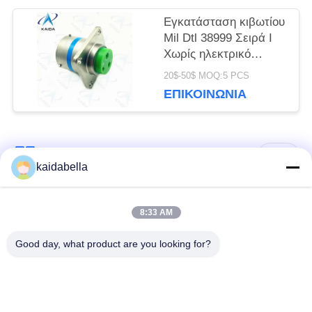
Εγκατάσταση κιβωτίου
Mil Dtl 38999 Σειρά I
Χωρίς ηλεκτρικό
νικέλιο Shell Mil Dtl
20$-50$ MOQ:5 PCS
38999m.
ΕΠΙΚΟΙΝΩΝΊΑ
Λαϊκή κατηγορία
Όλα
kaidabella
Η σειρά MIL-DTL-
8:33 AM
Σειρά MIL-DTL-26482
38999
Good day, what product are you looking for?
Στρογγυλός
ηλεκτρικός
Μικρο-Δ συνδετήρες
σύνδεσμος