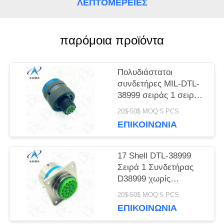
ΛΕΠΤΟΜΈΡΕΙΕΣ
SITEMAP
παρόμοια προϊόντα
ΠΟΛΙΤΙΚΉ
Πολυδιάστατοι
ΜΥΣΤΙΚΌΤΗΤΑΣ
συνδετήρες MIL-DTL-
38999 σειράς 1 σειράς
D38999 κάδμιο 6
20$-50$ MOQ:5 PCS
αρσενικές καρφίτσες
ΕΠΙΚΟΙΝΩΝΊΑ
17 Shell DTL-38999
Σειρά 1 Συνδετήρας
D38999 χωρίς
ηλεκτρική νικελική
20$-50$ MOQ:5 PCS
επίστρωση
ΕΠΙΚΟΙΝΩΝΊΑ