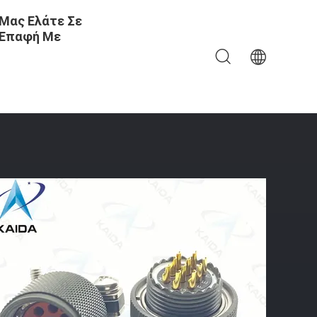
Μας Ελάτε Σε
Επαφή Με
Καθαρή Πρίζα Με Λαβή Καλωδίου