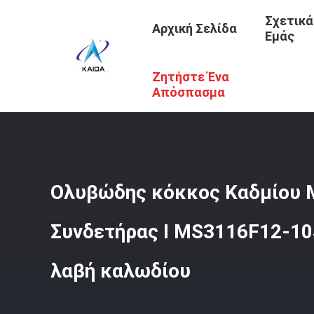
Σχετικά
Αρχική Σελίδα
Εμάς
Ζητήστε Ένα
Αρχική Σελίδα
/
Προϊόντα
/
Σειρά MIL-DTL-26482
/
Ολυβ
Απόσπασμα
Ολυβώδης κόκκος Καδμίου 
Συνδετήρας I MS3116F12-10
λαβή καλωδίου