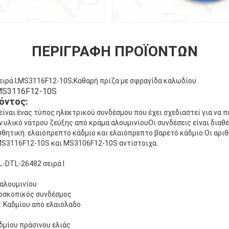
ΠΕΡΙΓΡΑΦΉ ΠΡΟΪΌΝΤΩΝ
ιρά I;MS3116F12-10S;Καθαρή πρίζα με σφραγίδα καλωδίου.
S3116F12-10S
όντος:
 είναι ένας τύπος ηλεκτρικού συνδέσμου που έχει σχεδιαστεί για να 
ν.υλικό νάτρου ζεύξης από κράμα αλουμινίουΟι συνδέσεις είναι διαθέ
θητική: ελαιόπρεπτο κάδμιο και ελαιόπρεπτο βαρετό κάδμιο.Οι αριθ
MS3116F12-10S και MS3106F12-10S αντίστοιχα..
L-DTL-26482 σειρά I
 αλουμινίου
οσκοπικός συνδέσμος
: Καδμίου από ελαιόλαδο
αδμίου πράσινου ελιάς