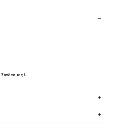
,
 Σύνδεσμος I