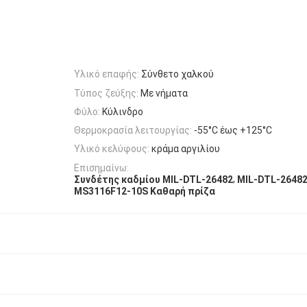
Υλικό επαφής:
Σύνθετο χαλκού
Τύπος ζεύξης:
Με νήματα
Φύλο:
Κύλινδρο
Θερμοκρασία λειτουργίας:
-55°C έως +125°C
Υλικό κελύφους:
κράμα αργιλίου
Επισημαίνω:
,
Συνδέτης καδμίου MIL-DTL-26482
MIL-DTL-26482
MS3116F12-10S Καθαρή πρίζα