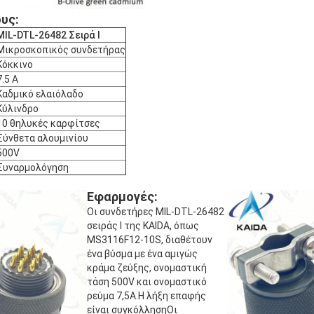
υς:
MIL-DTL-26482 Σειρά Ι
Μικροσκοπικός συνδετήρας
Κόκκινο
7.5 Α
Καδμικό ελαιόλαδο
Κύλινδρο
10 θηλυκές καρφίτσες
Σύνθετα αλουμινίου
500V
Συναρμολόγηση
Εφαρμογές:
Οι συνδετήρες MIL-DTL-26482
σειράς I της KAIDA, όπως
MS3116F12-10S, διαθέτουν
ένα βύσμα με ένα αμιγώς
κράμα ζεύξης, ονομαστική
τάση 500V και ονομαστικό
ρεύμα 7,5A.Η λήξη επαφής
είναι συγκόλλησηΟι