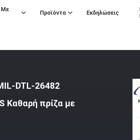
 Με
Προϊόντα
Εκδηλώσεις
ώδης Κόκκος Καδμίου MIL-DTL-26482 Συνδετήρας I MS3116F12-10S 
MIL-DTL-26482
S Καθαρή πρίζα με