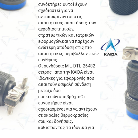
συνδετήρες αυτοί έχουν
σχεδιαστεί για να
ανταποκρίνονται στις
απαιτητικές απαιτήσεις των
αεροδιαστημικών,
στρατιωτικών και ιατρικών
εφαρμογών.και να παρέχουν
ανώτερη απόδοση στις πιο
απαιτητικές περιβαλλοντικές
συνθήκες.
Οι συνδέσεις MIL-DTL-26482
σειράς I από την KAIDA είναι
ιδανικές για εφαρμογές που
απαιτούν ασφαλή σύνδεση
μεταξύ δύο
συσκευών.υποβρύχιαΟι
συνδετήρες είναι
σχεδιασμένοι για να αντέχουν
σε ακραίες θερμοκρασίες,
σοκ,και δονήσεις,
καθιστώντας τα ιδανικά για