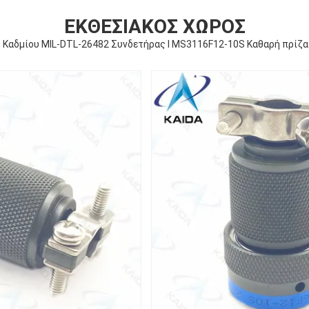
ΕΚΘΕΣΙΑΚΌΣ ΧΏΡΟΣ
Καδμίου MIL-DTL-26482 Συνδετήρας I MS3116F12-10S Καθαρή πρίζα