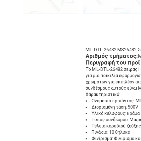
MIL-DTL-26482 MS26482 Σε
Αριθμός τμήματος:
M
Περιγραφή του προϊ
Το MIL-DTL-26482 σειράς I
για μια ποικιλία εφαρμογώ
χρωμάτων για επιπλέον αισ
συνδέσμους αυτούς είναι 
Χαρακτηριστικά:
Ονομασία προϊόντος: MI
Διορισμένη τάση: 500V
Υλικό κελύφους: κράμα
Τύπος συνδέσμου: Μικρ
Τελεία καρυδιού ζεύξης
Πινάκια: 10 θηλυκά
Φινίρισμα: Φινίρισμα κ