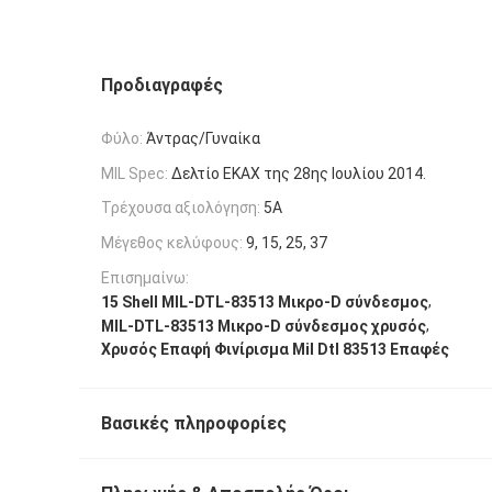
Προδιαγραφές
Φύλο:
Άντρας/Γυναίκα
MIL Spec:
Δελτίο ΕΚΑΧ της 28ης Ιουλίου 2014.
Τρέχουσα αξιολόγηση:
5Α
Μέγεθος κελύφους:
9, 15, 25, 37
Επισημαίνω:
,
15 Shell MIL-DTL-83513 Μικρο-D σύνδεσμος
,
MIL-DTL-83513 Μικρο-D σύνδεσμος χρυσός
Χρυσός Επαφή Φινίρισμα Mil Dtl 83513 Επαφές
Βασικές πληροφορίες