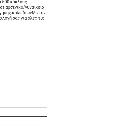
ι 500 κύκλους
 σε αρσενικό/γυναικείο
όγησης καλωδίωνΜε την
ιλογή σας για όλες τις