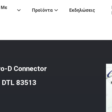
 Με
Προϊόντα
Εκδηλώσεις
hell MIL-DTL-83513 Micro-D Connector Χρυσός Επαφή Φινίρισμα Mil 
ro-D Connector
l DTL 83513