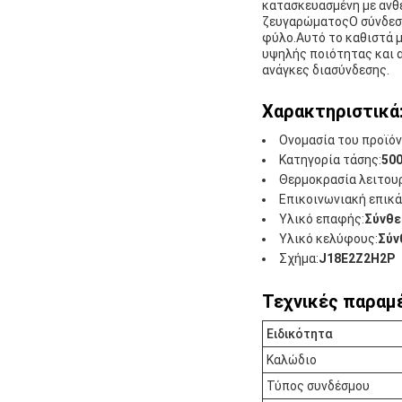
κατασκευασμένη με ανθε
ζευγαρώματοςΟ σύνδεσμο
φύλο.Αυτό το καθιστά 
υψηλής ποιότητας και α
ανάγκες διασύνδεσης.
Χαρακτηριστικά
Ονομασία του προϊόν
Κατηγορία τάσης:
50
Θερμοκρασία λειτουρ
Επικοινωνιακή επικ
Υλικό επαφής:
Σύνθε
Υλικό κελύφους:
Σύν
Σχήμα:
J18E2Z2H2P
Τεχνικές παραμ
Ειδικότητα
Καλώδιο
Τύπος συνδέσμου