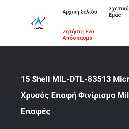
Σχετικά
Αρχική Σελίδα
Εμάς
Ζητήστε Ένα
Αρχική Σελίδα
/
Προϊόντα
/
Μικρο-Δ Συνδετήρες
/
15 S
Απόσπασμα
15 Shell MIL-DTL-83513 Mic
Χρυσός Επαφή Φινίρισμα Mi
Επαφές