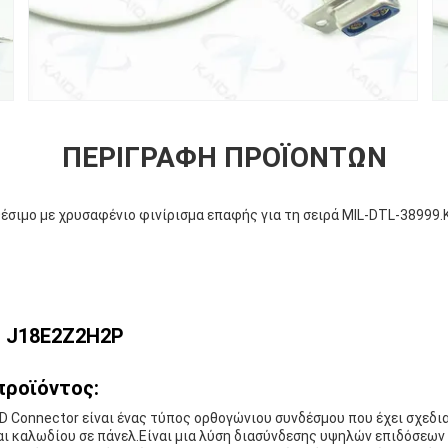
ΠΕΡΙΓΡΑΦΉ ΠΡΟΪΌΝΤΩΝ
έσιμο με χρυσαφένιο φινίρισμα επαφής για τη σειρά MIL-DTL-38999
: J18E2Z2H2P
προϊόντος:
D Connector είναι ένας τύπος ορθογώνιου συνδέσμου που έχει σχεδι
ι καλωδίου σε πάνελ.Είναι μια λύση διασύνδεσης υψηλών επιδόσεων 