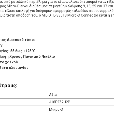
κτικό μεταλλικό περίβλημα για να εξασφαλίσει ότι μπορεί να αντέξε
ς Micro-D είναι διαθέσιμος σε μεγέθη κελύφους 9, 15, 25 και 37 και
μια τέλεια επιλογή για διάφορες εφαρμογές καλωδίων και συναρμολ
ξιόπιστη απόδοσή του, ο MIL-DTL-83513 Micro-D Connector είναι η επ
:
τος:
Δικτυακό τόπο:
0V
γίας:
-55 έως +125°C
άλυψη:
Χρυσός Πάνω από Νικέλιο
το χαλκού
θετα αλουμινίου
έτρους:
Αξία
J18E2Z2H2P
Μικρο-D