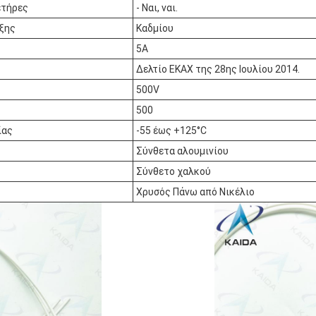
ετήρες
- Ναι, ναι.
ξης
Καδμίου
5Α
Δελτίο ΕΚΑΧ της 28ης Ιουλίου 2014.
500V
500
ίας
-55 έως +125°C
Σύνθετα αλουμινίου
Σύνθετο χαλκού
Χρυσός Πάνω από Νικέλιο