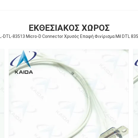
ΕΚΘΕΣΙΑΚΌΣ ΧΏΡΟΣ
IL-DTL-83513 Micro-D Connector Χρυσός Επαφή Φινίρισμα Mil DTL 8