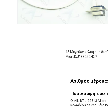
15 Μέγεθος κελύφους διαθ
MicroD,J18E2Z2H2P
Αριθμός μέρους
Περιγραφή του 
Ο MIL-DTL-83513 Micro-
καλωδίου σε καλώδιο κα