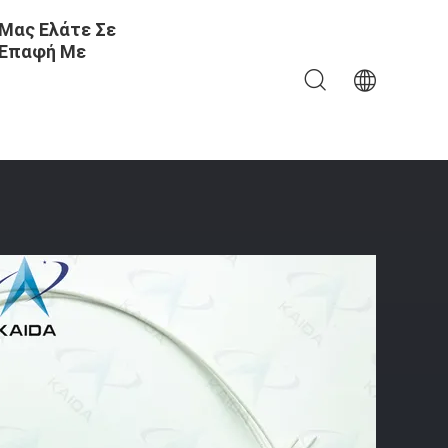
Μας Ελάτε Σε
Επαφή Με
DTL 83513 Επαφές