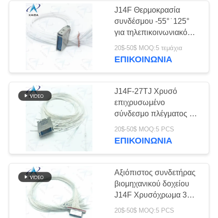
J14F Θερμοκρασία
συνδέσμου -55° ̇ 125°
41
για τηλεπικοινωνιακό
εξοπλισμό
20$-50$ MOQ:5 τεμάχια
Συσκευές σύνδεσης
ΕΠΙΚΟΙΝΩΝΊΑ
J14F-27TJ Χρυσό
επιχρυσωμένο
σύνδεσμο πλέγματος με
60cm καλώδιο 3A
5
20$-50$ MOQ:5 PCS
Τερματισμός
ΕΠΙΚΟΙΝΩΝΊΑ
συγκόλλησης και
Σύνδεσμοι
γυναίκες επαφές
Αξιόπιστος συνδετήρας
βιομηχανικού δοχείου
J14F Χρυσόχρωμα 3A
-55.C έως 125.C.J14F-
20$-50$ MOQ:5 PCS
36ZKB δοχείο με πρίζα