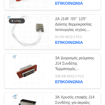
ΈΛΕΓΧΟΣ
βιομηχανικό περιβάλλον
ΕΠΙΚΟΙΝΩΝΊΑ
ΠΟΙΌΤΗΤΑΣ
2A J14F -55° ̇ 125°
51
ΕΙΔΉΣΕΙΣ
Δείκτης θερμοκρασίας
Στρογγυλός
λειτουργίας ισχύος
συμμορφώνεται με το
ΥΠΟΘΈΣΕΙΣ
ηλεκτρικός
50-100 MOQ:5 PCS
κινεζικό στρατιωτικό
ΕΠΙΚΟΙΝΩΝΊΑ
πρότυπο συνδέσμων
σύνδεσμος
GJB142A-94.
ΖΗΤΉΣΤΕ
3A Διορισμός ρεύματος
ΜΙΑ
J14 Συνδέτης
ΠΡΟΣΦΟΡΆ
Τερματισμός
45
συγκόλλησης Πλήσης
20$-50$ MOQ:5 PCS
Πυροδοτήματος J14A-
ΕΠΙΚΟΙΝΩΝΊΑ
SITEMAP
Μικρο-Δ συνδετήρες
20ZKB Στρογγυλοειδής
Πυροδοτήτης με πρίζα
ΠΟΛΙΤΙΚΉ
3A Χρυσός επαφής J14
Συνδέτης για ακραίες