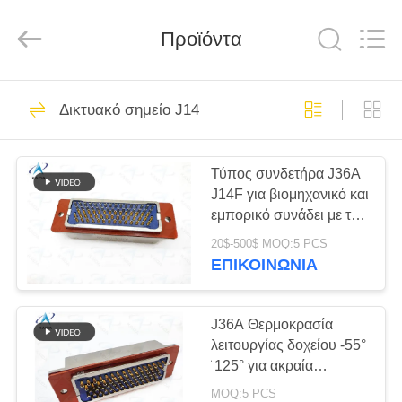
-
2026
KAIDA
HOLDING
Προϊόντα
LIMITED.
All
Rights
Reserved.
ΣΠΊΤΙ
163
Δικτυακό σημείο J14
Η σειρά MIL-DTL-
ΠΡΟΪΌΝΤΑ
38999
Τύπος συνδετήρα J36A
J14F για βιομηχανικό και
ΣΧΕΤΙΚΆ
εμπορικό συνάδει με το
ΜΕ
κινεζικό στρατιωτικό
20$-500$ MOQ:5 PCS
πρότυπο συνδετήρα
ΕΜΆΣ
ΕΠΙΚΟΙΝΩΝΊΑ
GJB142A-94 J36A-
70
74ZJB
Σειρά MIL-DTL-
ΕΠΙΣΚΕΨΉ
J36A Θερμοκρασία
λειτουργίας δοχείου -55°
ΕΡΓΟΣΤΑΣΊΟΥ
26482
̇ 125° για ακραία
περιβάλλοντα σε
MOQ:5 PCS