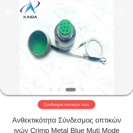
-
2026
KAIDA
HOLDING
LIMITED.
All
ΣΠΊΤΙ
Rights
Reserved.
ΠΡΟΪΌΝΤΑ
ΣΧΕΤΙΚΆ
ΜΕ
ΕΜΆΣ
Σύνδεσμοι οπτικών ινών
Ανθεκτικότητα Σύνδεσμος οπτικών
ΕΠΙΣΚΕΨΉ
ινών Crimp Metal Blue Muti Mode