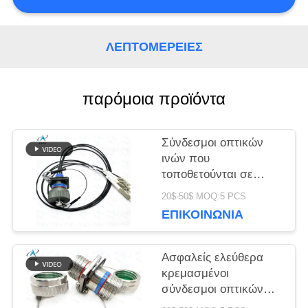
SITEMAP
ΛΕΠΤΟΜΈΡΕΙΕΣ
ΠΟΛΙΤΙΚΉ
παρόμοια προϊόντα
ΜΥΣΤΙΚΌΤΗΤΑΣ
Σύνδεσμοι οπτικών
ινών που
τοποθετούνται σε
πάνελ με θηλυκό
20$-50$ MOQ:5 PCS
σύνδεσμο για
ΕΠΙΚΟΙΝΩΝΊΑ
τοποθέτηση του
σύνδεσμου οπτικών
ινών με διευρυμένη
Ασφαλείς ελεύθερα
δέσμη
κρεμασμένοι
J599E8/20MWC04N
σύνδεσμοι οπτικών
ινών με τερματισμό