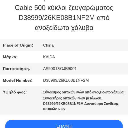
ΕΡΓΟΣΤΑΣΊΟΥ
Cable 500 κύκλοι ζευγαρώματος
D38999/26KE08B1NF2M από
ΈΛΕΓΧΟΣ
ανοξείδωτο χάλυβα
ΠΟΙΌΤΗΤΑΣ
Place of Origin:
China
ΕΙΔΉΣΕΙΣ
Μάρκα:
KAIDA
Πιστοποίηση:
AS9001&GJB9001
ΥΠΟΘΈΣΕΙΣ
Model Number:
D38999/26KE08B1NF2M
Υψηλό φως:
,
Σύνδεσμος οπτικών ινών από ανοξείδωτο χάλυβα
ΖΗΤΉΣΤΕ
,
Συνδετήρας οπτικών ινών μετάλλου
D38999/26KE08B1NF2M Δυνατότητα Συνδέτης
ΜΙΑ
οπτικών ινών
ΠΡΟΣΦΟΡΆ
ΕΠΑΦΉ!