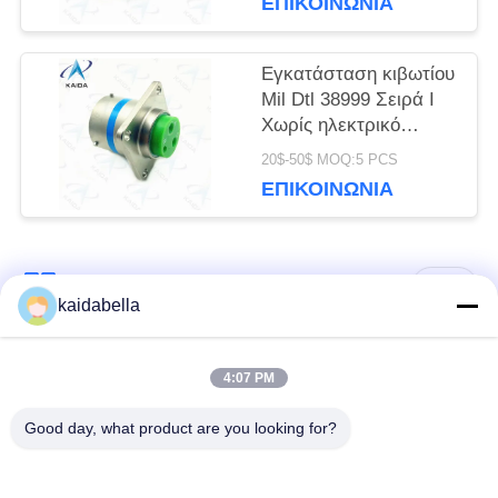
ΕΠΙΚΟΙΝΩΝΊΑ
Εγκατάσταση κιβωτίου
Mil Dtl 38999 Σειρά I
Χωρίς ηλεκτρικό
νικέλιο Shell Mil Dtl
20$-50$ MOQ:5 PCS
38999m.
ΕΠΙΚΟΙΝΩΝΊΑ
Λαϊκή κατηγορία
Όλα
kaidabella
Η σειρά MIL-DTL-
4:07 PM
Σειρά MIL-DTL-26482
38999
Good day, what product are you looking for?
Στρογγυλός
ηλεκτρικός
Μικρο-Δ συνδετήρες