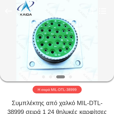
-
2026
KAIDA
HOLDING
LIMITED.
All
ΣΠΊΤΙ
Rights
Reserved.
ΠΡΟΪΌΝΤΑ
ΣΧΕΤΙΚΆ
ΜΕ
ΕΜΆΣ
Η σειρά MIL-DTL-38999
Συμπλέκτης από χαλκό MIL-DTL-
ΕΠΙΣΚΕΨΉ
38999 σειρά 1 24 θηλυκές καρφίτσες