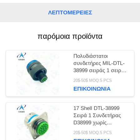
ΛΕΠΤΟΜΈΡΕΙΕΣ
SITEMAP
παρόμοια προϊόντα
ΠΟΛΙΤΙΚΉ
ΜΥΣΤΙΚΌΤΗΤΑΣ
Πολυδιάστατοι
συνδετήρες MIL-DTL-
38999 σειράς 1 σειράς
D38999 κάδμιο 6
20$-50$ MOQ:5 PCS
αρσενικές καρφίτσες
ΕΠΙΚΟΙΝΩΝΊΑ
17 Shell DTL-38999
Σειρά 1 Συνδετήρας
D38999 χωρίς
ηλεκτρική νικελική
20$-50$ MOQ:5 PCS
επίστρωση