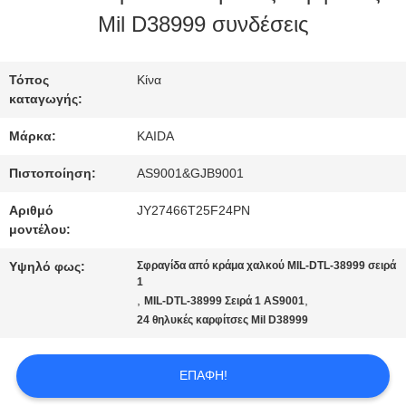
ΕΡΓΟΣΤΑΣΊΟΥ
Mil D38999 συνδέσεις
ΈΛΕΓΧΟΣ
Τόπος
Κίνα
καταγωγής:
ΠΟΙΌΤΗΤΑΣ
Μάρκα:
KAIDA
ΕΙΔΉΣΕΙΣ
Πιστοποίηση:
AS9001&GJB9001
Αριθμό
JY27466T25F24PN
μοντέλου:
ΥΠΟΘΈΣΕΙΣ
Υψηλό φως:
Σφραγίδα από κράμα χαλκού MIL-DTL-38999 σειρά
1
,
,
MIL-DTL-38999 Σειρά 1 AS9001
ΖΗΤΉΣΤΕ
24 θηλυκές καρφίτσες Mil D38999
ΜΙΑ
ΕΠΑΦΉ!
ΠΡΟΣΦΟΡΆ