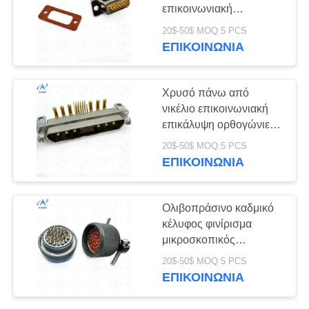
ΜΥΣΤΙΚΌΤΗΤΑΣ
επικοινωνιακή
επικάλυψη ορθογώνιες
20$-50$ MOQ:5 PCS
συνδέσεις και σφραγίδα
ΕΠΙΚΟΙΝΩΝΊΑ
15
βύσμα φύλο
Δικτυακό σημείο J14
Χρυσό πάνω από
νικέλιο επικοινωνιακή
επικάλυψη ορθογώνιες
συνδέσεις για
20$-50$ MOQ:5 PCS
μακροχρόνια απόδοση
ΕΠΙΚΟΙΝΩΝΊΑ
αγκώνες PCB μεγάλου
και μικρού ρεύματος
11
μικρού
Ολιβοπράσινο καδμικό
Σύνδεσμοι οπτικών
J30J23P06KPW01W1P040
κέλυφος φινίρισμα
μικροσκοπικός
ινών
σύνδεσμος MIL-DTL-
20$-50$ MOQ:5 PCS
26482 σειράς I για
ΕΠΙΚΟΙΝΩΝΊΑ
στρατιωτικούς και
αεροδιαστημικούς