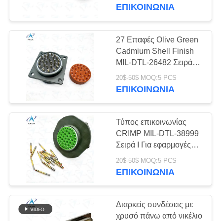
ΈΛΕΓΧΟΣ
Σκόρπιση φύλου με
ΕΠΙΚΟΙΝΩΝΊΑ
άμεση λαβή
ΠΟΙΌΤΗΤΑΣ
καλωδίου.MS3116F20-
27PN
27 Επαφές Olive Green
51
ΕΙΔΉΣΕΙΣ
Cadmium Shell Finish
Στρογγυλός
MIL-DTL-26482 Σειρά
Ι.Σεγκλονιστικό δοχείο
ΥΠΟΘΈΣΕΙΣ
ηλεκτρικός
20$-50$ MOQ:5 PCS
τετραγωνικής
ΕΠΙΚΟΙΝΩΝΊΑ
φλάντζας.MS3112F20-
σύνδεσμος
27PN
ΖΗΤΉΣΤΕ
Τύπος επικοινωνίας
ΜΙΑ
CRIMP MIL-DTL-38999
ΠΡΟΣΦΟΡΆ
Σειρά I Για εφαρμογές
45
ονομαστικής τάσης
20$-50$ MOQ:5 PCS
500V
ΕΠΙΚΟΙΝΩΝΊΑ
SITEMAP
Μικρο-Δ συνδετήρες
JY27468T25B43SN
Ελαιόχρυσο δέκτη
καδμίου Jam Nut
ΠΟΛΙΤΙΚΉ
Διαρκείς συνδέσεις με
χρυσό πάνω από νικέλιο