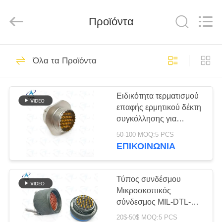
-
2026
KAIDA
HOLDING
Προϊόντα
LIMITED.
All
Rights
Reserved.
ΣΠΊΤΙ
163
Όλα τα Προϊόντα
Η σειρά MIL-DTL-
ΠΡΟΪΌΝΤΑ
38999
Ειδικότητα τερματισμού
επαφής ερμητικού δέκτη
ΣΧΕΤΙΚΆ
συγκόλλησης για
ΜΕ
μικροσκοπικούς
50-100 MOQ:5 PCS
συνδετήρες MIL-DTL-
ΕΜΆΣ
ΕΠΙΚΟΙΝΩΝΊΑ
26482 σειράς I。
70
KPT1H14-19PN
Σειρά MIL-DTL-
ΕΠΙΣΚΕΨΉ
Τύπος συνδέσμου
Μικροσκοπικός
ΕΡΓΟΣΤΑΣΊΟΥ
26482
σύνδεσμος MIL-DTL-
26482 Σειράς I
20$-50$ MOQ:5 PCS