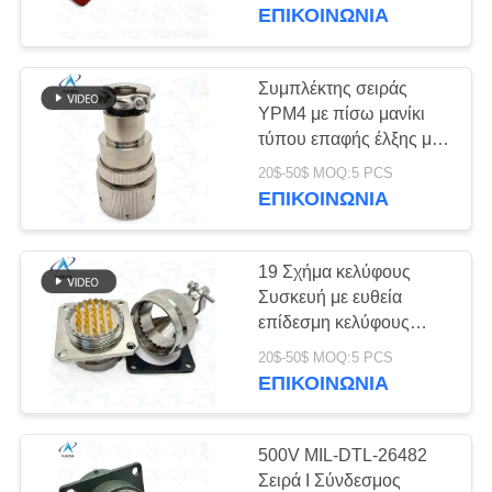
ΈΛΕΓΧΟΣ
περιβάλλοντα ανθεκτικά
ΕΠΙΚΟΙΝΩΝΊΑ
J29M-15ZKH
ΠΟΙΌΤΗΤΑΣ
Συμπλέκτης σειράς
44
ΕΙΔΉΣΕΙΣ
YPM4 με πίσω μανίκι
Στρογγυλός
τύπου επαφής έλξης με
έλξη πλεονεκτήματα
ΥΠΟΘΈΣΕΙΣ
ηλεκτρικός
20$-50$ MOQ:5 PCS
YPM4-19-2K6 Χωρίς
ΕΠΙΚΟΙΝΩΝΊΑ
ηλεκτρικό νικέλιο
σύνδεσμος
κυκλικός ηλεκτρικός
ΖΗΤΉΣΤΕ
σύνδεσμος σειράς
19 Σχήμα κελύφους
ΜΙΑ
YPM4
Συσκευή με ευθεία
ΠΡΟΣΦΟΡΆ
επίδεσμη κελύφους
44
Ανθεκτικός συνδετήρας
20$-50$ MOQ:5 PCS
νικελίου χωρίς
ΕΠΙΚΟΙΝΩΝΊΑ
SITEMAP
Μικρο-Δ συνδετήρες
ηλεκτρισμό YPM4-19-
2J2 Συσκευή με ευθεία
επίδεσμη κελύφους
ΠΟΛΙΤΙΚΉ
500V MIL-DTL-26482
Σειρά I Σύνδεσμος