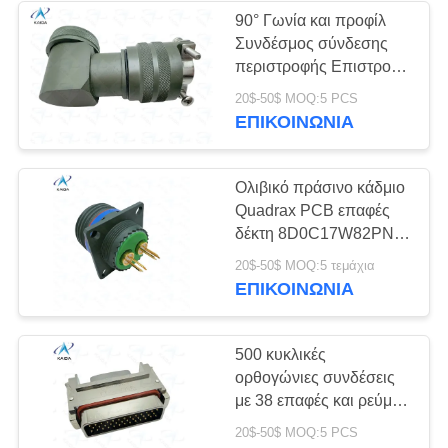
90° Γωνία και προφίλ
Συνδέσμος σύνδεσης
37
περιστροφής Επιστροφή
με φινίρισμα καδμίου
20$-50$ MOQ:5 PCS
Συσκευές σύνδεσης
πράσινου ελιάς
ΕΠΙΚΟΙΝΩΝΊΑ
M85049/79-21W07
Ολιβικό πράσινο κάδμιο
Quadrax PCB επαφές
δέκτη 8D0C17W82PN
Custom Quadrax PCB
5
20$-50$ MOQ:5 τεμάχια
επαφές.8D σειρά
ΕΠΙΚΟΙΝΩΝΊΑ
D38999
Σύνδεσμοι
500 κυκλικές
ορθογώνιες συνδέσεις
με 38 επαφές και ρεύμα
3A. J36A-38TJ.
20$-50$ MOQ:5 PCS
Τερματισμός