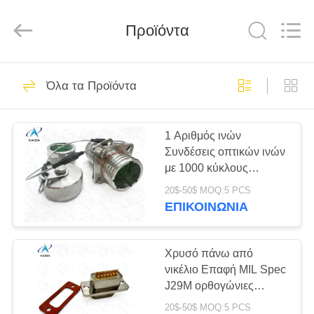
-
2026
KAIDA
HOLDING
Προϊόντα
LIMITED.
All
Rights
Reserved.
ΣΠΊΤΙ
159
Όλα τα Προϊόντα
Η σειρά MIL-DTL-
ΠΡΟΪΌΝΤΑ
38999
1 Αριθμός ινών
Συνδέσεις οπτικών ινών
ΣΧΕΤΙΚΆ
με 1000 κύκλους
ΜΕ
ζευγαρώματος αντοχής
20$-50$ MOQ:5 PCS
συνδετήρα
ΕΜΆΣ
ΕΠΙΚΟΙΝΩΝΊΑ
45
Σειρά MIL-DTL-
ΕΠΙΣΚΕΨΉ
Χρυσό πάνω από
νικέλιο Επαφή MIL Spec
ΕΡΓΟΣΤΑΣΊΟΥ
26482
J29M ορθογώνιες
συνδέσεις για σκληρά
20$-50$ MOQ:5 PCS