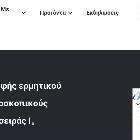
 Με
Προϊόντα
Εκδηλώσεις
κότητα Τερματισμού Επαφής Ερμητικού Δέκτη Συγκόλλησης Για Μικ
αφής ερμητικού
ροσκοπικούς
σειράς I。