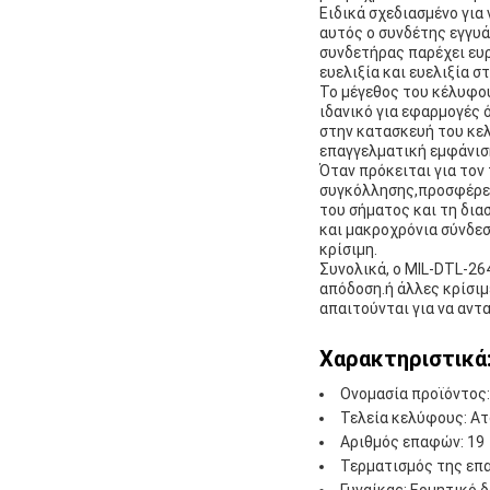
Ειδικά σχεδιασμένο για
αυτός ο συνδέτης εγγυά
συνδετήρας παρέχει ευ
ευελιξία και ευελιξία σ
Το μέγεθος του κέλυφο
ιδανικό για εφαρμογές 
στην κατασκευή του κελ
επαγγελματική εμφάνισ
Όταν πρόκειται για τον
συγκόλλησης,προσφέρει
του σήματος και τη δι
και μακροχρόνια σύνδεσ
κρίσιμη.
Συνολικά, ο MIL-DTL-26
απόδοση.ή άλλες κρίσιμ
απαιτούνται για να αντ
Χαρακτηριστικά
Ονομασία προϊόντος:
Τελεία κελύφους: Ατ
Αριθμός επαφών: 19
Τερματισμός της επ
Γυναίκας: Ερμητικό 