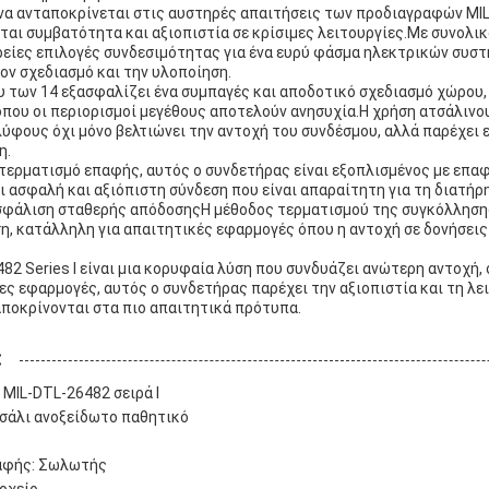
 να ανταποκρίνεται στις αυστηρές απαιτήσεις των προδιαγραφών MIL
ται συμβατότητα και αξιοπιστία σε κρίσιμες λειτουργίες.Με συνολικ
ρείες επιλογές συνδεσιμότητας για ένα ευρύ φάσμα ηλεκτρικών συσ
τον σχεδιασμό και την υλοποίηση.
υ των 14 εξασφαλίζει ένα συμπαγές και αποδοτικό σχεδιασμό χώρου
όπου οι περιορισμοί μεγέθους αποτελούν ανησυχία.Η χρήση ατσάλινο
ύφους όχι μόνο βελτιώνει την αντοχή του συνδέσμου, αλλά παρέχει 
η.
 τερματισμό επαφής, αυτός ο συνδετήρας είναι εξοπλισμένος με επα
 ασφαλή και αξιόπιστη σύνδεση που είναι απαραίτητη για τη διατήρ
ασφάλιση σταθερής απόδοσηςΗ μέθοδος τερματισμού της συγκόλλησης
η, κατάλληλη για απαιτητικές εφαρμογές όπου η αντοχή σε δονήσεις 
482 Series I είναι μια κορυφαία λύση που συνδυάζει ανώτερη αντοχή,
ες εφαρμογές, αυτός ο συνδετήρας παρέχει την αξιοπιστία και τη λ
αποκρίνονται στα πιο απαιτητικά πρότυπα.
:
 MIL-DTL-26482 σειρά I
σάλι ανοξείδωτο παθητικό
αφής: Σωλωτής
δοχείο