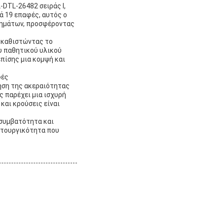
-DTL-26482 σειράς I,
ά 19 επαφές, αυτός ο
τημάτων, προσφέροντας
, καθιστώντας το
υ παθητικού υλικού
επίσης μια κομψή και
φές
ηση της ακεραιότητας
 παρέχει μια ισχυρή
και κρούσεις είναι
 συμβατότητα και
ειτουργικότητα που