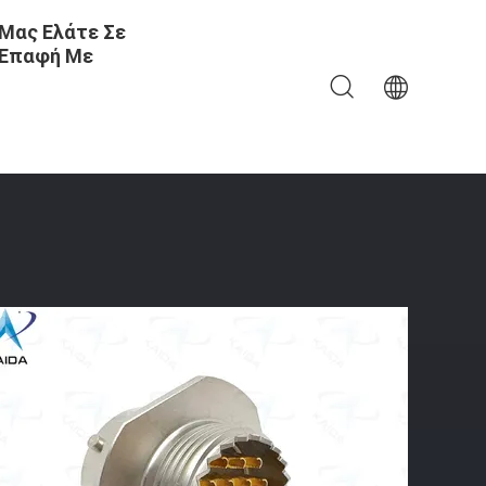
Μας Ελάτε Σε
Επαφή Με
ροσκοπικούς Συνδετήρες MIL-DTL-26482 Σειράς I。