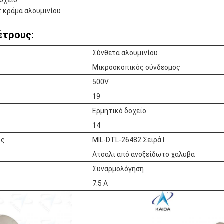
: κράμα αλουμινίου
έτρους:
Σύνθετα αλουμινίου
Μικροσκοπικός σύνδεσμος
500V
19
Ερμητικό δοχείο
14
ος
MIL-DTL-26482 Σειρά Ι
Ατσάλι από ανοξείδωτο χάλυβα
Συναρμολόγηση
7.5 Α