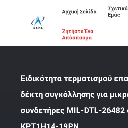
Σχετικά
Αρχική Σελίδα
Εμάς
Ζητήστε Ένα
Αρχική Σελίδα
/
Προϊόντα
/
Σειρά MIL-DTL-26482
/
Ειδι
KPT1H14-19PN
Απόσπασμα
Ειδικότητα τερματισμού επ
δέκτη συγκόλλησης για μικ
συνδετήρες MIL-DTL-26482 
KPT1H14-19PN