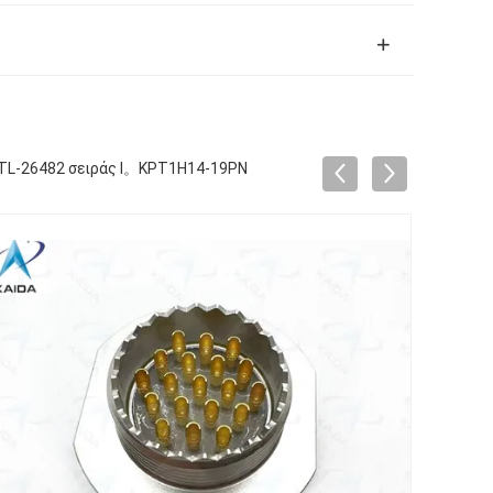
DTL-26482 σειράς I。KPT1H14-19PN