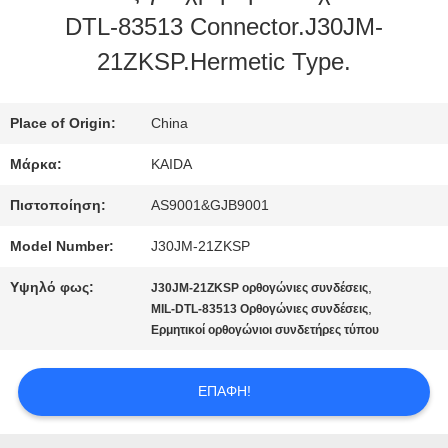
ΕΡΓΟΣΤΑΣΊΟΥ
DTL-83513 Connector.J30JM-
21ZKSP.Hermetic Type.
ΈΛΕΓΧΟΣ
ΠΟΙΌΤΗΤΑΣ
Place of Origin:
China
Μάρκα:
KAIDA
ΕΙΔΉΣΕΙΣ
Πιστοποίηση:
AS9001&GJB9001
Model Number:
J30JM-21ZKSP
ΥΠΟΘΈΣΕΙΣ
Υψηλό φως:
,
J30JM-21ZKSP ορθογώνιες συνδέσεις
,
MIL-DTL-83513 Ορθογώνιες συνδέσεις
Ερμητικοί ορθογώνιοι συνδετήρες τύπου
ΖΗΤΉΣΤΕ
ΜΙΑ
ΕΠΑΦΉ!
ΠΡΟΣΦΟΡΆ