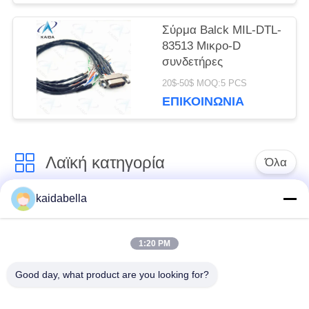
Σύρμα Balck MIL-DTL-
83513 Μικρο-D
συνδετήρες
20$-50$ MOQ:5 PCS
ΕΠΙΚΟΙΝΩΝΊΑ
Λαϊκή κατηγορία
Όλα
kaidabella
Η σειρά MIL-DTL-
Σειρά MIL-DTL-26482
38999
1:20 PM
Στρογγυλός
Good day, what product are you looking for?
ηλεκτρικός
Μικρο-Δ συνδετήρες
σύνδεσμος