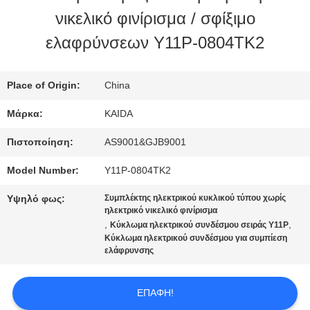
ΕΡΓΟΣΤΑΣΊΟΥ
νικελικό φινίρισμα / σφίξιμο
ελαφρύνσεων Y11P-0804TK2
ΈΛΕΓΧΟΣ
ΠΟΙΌΤΗΤΑΣ
Place of Origin:
China
Μάρκα:
KAIDA
ΕΙΔΉΣΕΙΣ
Πιστοποίηση:
AS9001&GJB9001
Model Number:
Y11P-0804TK2
ΥΠΟΘΈΣΕΙΣ
Υψηλό φως:
Συμπλέκτης ηλεκτρικού κυκλικού τύπου χωρίς
ηλεκτρικό νικελικό φινίρισμα
,
,
Κύκλωμα ηλεκτρικού συνδέσμου σειράς Y11P
ΖΗΤΉΣΤΕ
Κύκλωμα ηλεκτρικού συνδέσμου για συμπίεση
ελάφρυνσης
ΜΙΑ
ΠΡΟΣΦΟΡΆ
ΕΠΑΦΉ!