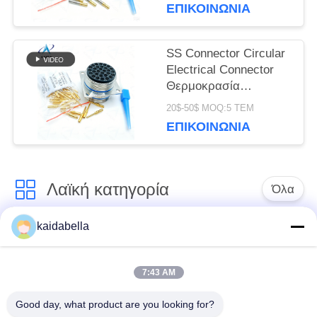
ΕΠΙΚΟΙΝΩΝΊΑ
υψηλής
θερμοκρασίας.EN2997SE62
σειρά
SS Connector Circular
Electrical Connector
Θερμοκρασία
λειτουργίας μείον 55
20$-50$ MOQ:5 ΤΕΜ
Κελσίου έως συν 175
ΕΠΙΚΟΙΝΩΝΊΑ
Κελσίου Ανθεκτικό και
για βιομηχανικό
Λαϊκή κατηγορία
Όλα
kaidabella
Η σειρά MIL-DTL-
Σειρά MIL-DTL-26482
38999
7:43 AM
Στρογγυλός
Good day, what product are you looking for?
ηλεκτρικός
Μικρο-Δ συνδετήρες