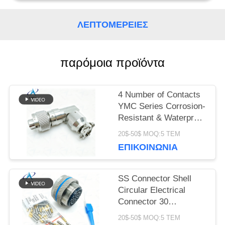
ΛΕΠΤΟΜΈΡΕΙΕΣ
SITEMAP
παρόμοια προϊόντα
ΠΟΛΙΤΙΚΉ
ΜΥΣΤΙΚΌΤΗΤΑΣ
4 Number of Contacts
YMC Series Corrosion-
Resistant & Waterproof
Electrical Connectors
20$-50$ MOQ:5 ΤΕΜ
YMC18T4K1N.Stainless
ΕΠΙΚΟΙΝΩΝΊΑ
Steel Passivated.90°
Backshell
SS Connector Shell
Circular Electrical
Connector 30
Contacts.EN2997
20$-50$ MOQ:5 ΤΕΜ
συνδέσεις firewall