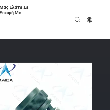
Μας Ελάτε Σε
Επαφή Με
 Σειρά M85049 Clamp Self Lock M85049/38S15W