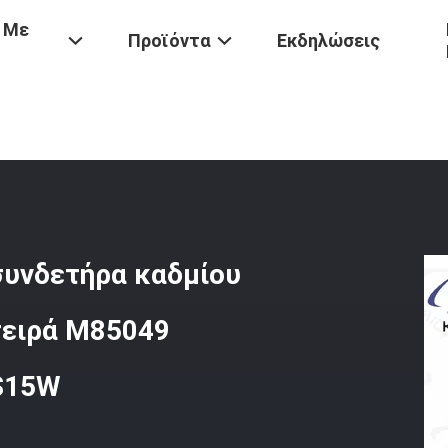
 Με
Προϊόντα
Εκδηλώσεις
ό Ελαιόλαδο Πράσινο Συνδετήρα Καδμίου Πίσω Από Το Κάλυμμα Στην
συνδετήρα καδμίου
σειρά M85049
8S15W