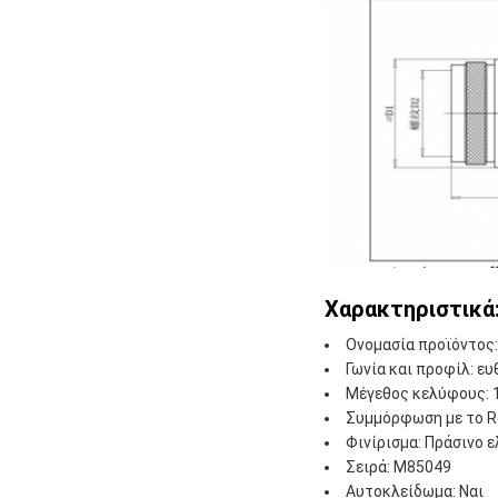
Χαρακτηριστικά
Ονομασία προϊόντος:
Γωνία και προφίλ: ευ
Μέγεθος κελύφους: 
Συμμόρφωση με το R
Φινίρισμα: Πράσινο 
Σειρά: M85049
Αυτοκλείδωμα: Ναι