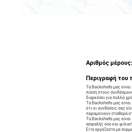
Αριθμός μέρους
Περιγραφή του 
Τα Backshells μας είνα
πίεση στους συνδέσμους
διαρκέσει για πολλά χρό
Τα Backshells μας είνα
ότι οι συνδέσεις σας εί
παραμείνουν σταθερά στ
Τα Backshells μας είνα
ασφαλής όσο και φιλική
Είτε εργάζεστε με συρμ