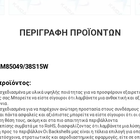
ΠΕΡΙΓΡΑΦΉ ΠΡΟΪΌΝΤΩΝ
:M85049/38S15W
προϊόντος:
ι σχεδιασμένα με υλικά υψηλής ποιότητας για να προσφέρουν εξαιρε
 σας.Μπορείτε να είστε σίγουροι ότι λαμβάνετε μια ανθεκτική και α
νια..
ι σχεδιασμένα για να παρέχουν ανώτερη προστασία στους συνδέσμους
ναι πάντα ασφαλείς και αξιόπιστες.μπορείτε να είστε σίγουροι ότι οι
η θέση τους, ακόμη και στα πιο απαιτητικά περιβάλλοντα.
ι επίσης συμβατά με το RoHS, διασφαλίζοντας ότι λαμβάνετε μια λύση
 προς το περιβάλλον.Οι Backshells μας είναι η τέλεια επιλογή για ο
ατόσχοινα, στρατιωτικές και αεροδιαστημικές εφαρμογές, είτε σε ο