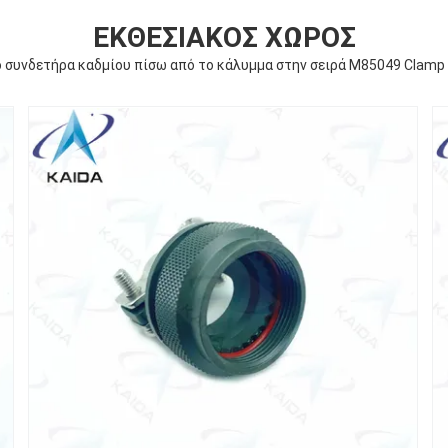
ΕΚΘΕΣΙΑΚΌΣ ΧΏΡΟΣ
ο συνδετήρα καδμίου πίσω από το κάλυμμα στην σειρά M85049 Clamp