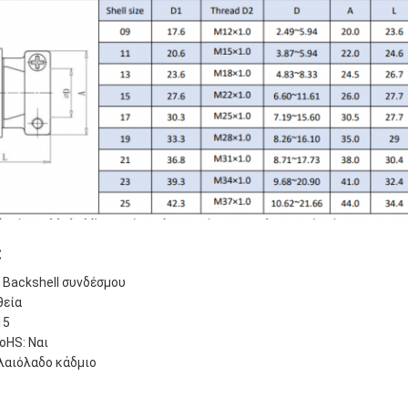
:
 Backshell συνδέσμου
θεία
15
oHS: Ναι
ελαιόλαδο κάδμιο