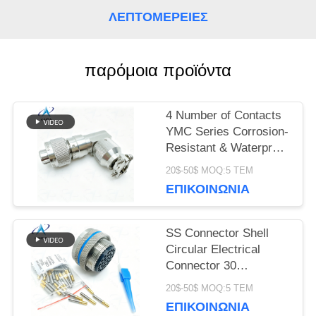
ΛΕΠΤΟΜΈΡΕΙΕΣ
SITEMAP
παρόμοια προϊόντα
ΠΟΛΙΤΙΚΉ
4 Number of Contacts
ΜΥΣΤΙΚΌΤΗΤΑΣ
YMC Series Corrosion-
Resistant & Waterproof
Electrical Connectors
20$-50$ MOQ:5 ΤΕΜ
YMC18T4K1N.Stainless
ΕΠΙΚΟΙΝΩΝΊΑ
Steel Passivated.90°
Backshell
SS Connector Shell
Circular Electrical
Connector 30
Contacts.EN2997
20$-50$ MOQ:5 ΤΕΜ
συνδέσεις firewall
ΕΠΙΚΟΙΝΩΝΊΑ
υψηλής