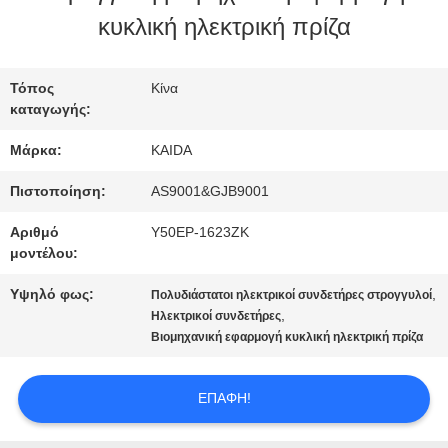
ΕΡΓΟΣΤΑΣΊΟΥ
κυκλική ηλεκτρική πρίζα
ΈΛΕΓΧΟΣ
Τόπος
Κίνα
καταγωγής:
ΠΟΙΌΤΗΤΑΣ
Μάρκα:
KAIDA
ΕΙΔΉΣΕΙΣ
Πιστοποίηση:
AS9001&GJB9001
Αριθμό
Υ50EP-1623ZK
μοντέλου:
ΥΠΟΘΈΣΕΙΣ
Υψηλό φως:
,
Πολυδιάστατοι ηλεκτρικοί συνδετήρες στρογγυλοί
,
Ηλεκτρικοί συνδετήρες
ΖΗΤΉΣΤΕ
Βιομηχανική εφαρμογή κυκλική ηλεκτρική πρίζα
ΜΙΑ
ΕΠΑΦΉ!
ΠΡΟΣΦΟΡΆ