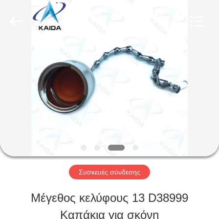
-
2026
KAIDA
HOLDING
LIMITED.
All
ΣΠΊΤΙ
Rights
Reserved.
ΠΡΟΪΌΝΤΑ
ΣΧΕΤΙΚΆ
ΜΕ
ΕΜΆΣ
Συσκευές σύνδεσης
Μέγεθος κελύφους 13 D38999
ΕΠΙΣΚΕΨΉ
Καπάκια για σκόνη