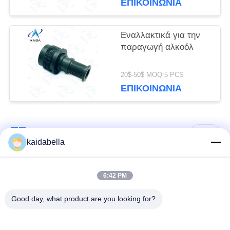
ΕΠΙΚΟΙΝΩΝΊΑ
M85049 Backshell
Εναλλακτικά για την
παραγωγή αλκοόλ
20$-50$ MOQ:5 PCS
ΕΠΙΚΟΙΝΩΝΊΑ
Λαϊκή κατηγορία
Όλα
kaidabella
Η σειρά MIL-DTL-
6:42 PM
Σειρά MIL-DTL-26482
38999
Good day, what product are you looking for?
Στρογγυλός
ηλεκτρικός
Μικρο-Δ συνδετήρες