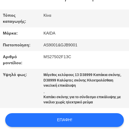
ΕΡΓΟΣΤΑΣΊΟΥ
Τόπος
Κίνα
καταγωγής:
ΈΛΕΓΧΟΣ
Μάρκα:
KAIDA
ΠΟΙΌΤΗΤΑΣ
Πιστοποίηση:
AS9001&GJB9001
ΕΙΔΉΣΕΙΣ
Αριθμό
MS27502F13C
μοντέλου:
Υψηλό φως:
,
Μέγεθος κελύφους 13 D38999 Καπάκια σκόνης
ΥΠΟΘΈΣΕΙΣ
D38999 Καλύφτες σκόνης Ηλεκτρολέσθαιη
νικελική επικάλυψη
,
ΖΗΤΉΣΤΕ
Καπάκι σκόνης για το σύνδεσμο επικάλυψης με
νικέλιο χωρίς ηλεκτρικό ρεύμα
ΜΙΑ
ΕΠΑΦΉ!
ΠΡΟΣΦΟΡΆ