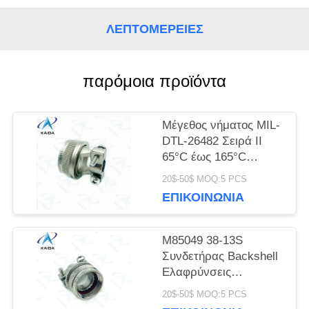
ΛΕΠΤΟΜΈΡΕΙΕΣ
SITEMAP
παρόμοια προϊόντα
ΠΟΛΙΤΙΚΉ
ΜΥΣΤΙΚΌΤΗΤΑΣ
Μέγεθος νήματος MIL-
DTL-26482 Σειρά ΙΙ
65°C έως 165°C
M85049 52S14N
20$-50$ MOQ:5 PCS
Αυτοκλείδωμα
ΕΠΙΚΟΙΝΩΝΊΑ
M85049 38-13S
Συνδετήρας Backshell
Ελαφρύνσεις
Ελαφρύνσεις Καθαρό
20$-50$ MOQ:5 PCS
καλώδιο Clamp