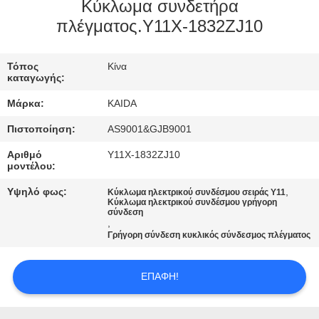
ΈΛΕΓΧΟΣ
Κύκλωμα συνδετήρα
πλέγματος.Y11X-1832ZJ10
ΠΟΙΌΤΗΤΑΣ
Τόπος
Κίνα
ΕΙΔΉΣΕΙΣ
καταγωγής:
Μάρκα:
KAIDA
ΥΠΟΘΈΣΕΙΣ
Πιστοποίηση:
AS9001&GJB9001
Αριθμό
Υ11X-1832ZJ10
ΖΗΤΉΣΤΕ
μοντέλου:
ΜΙΑ
Υψηλό φως:
,
Κύκλωμα ηλεκτρικού συνδέσμου σειράς Y11
Κύκλωμα ηλεκτρικού συνδέσμου γρήγορη
ΠΡΟΣΦΟΡΆ
σύνδεση
,
Γρήγορη σύνδεση κυκλικός σύνδεσμος πλέγματος
SITEMAP
ΕΠΑΦΉ!
ΠΟΛΙΤΙΚΉ