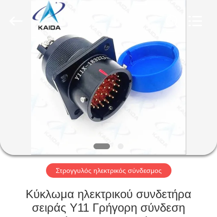
-
2026
KAIDA
HOLDING
LIMITED.
All
Rights
Reserved.
ΣΠΊΤΙ
ΠΡΟΪΌΝΤΑ
ΣΧΕΤΙΚΆ
ΜΕ
ΕΜΆΣ
ΕΠΙΣΚΕΨΉ
Στρογγυλός ηλεκτρικός σύνδεσμος
ΕΡΓΟΣΤΑΣΊΟΥ
Κύκλωμα ηλεκτρικού συνδετήρα
σειράς Y11 Γρήγορη σύνδεση