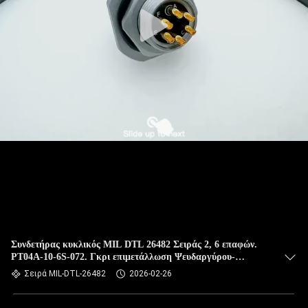
ΈΛΕΓΧΟΣ
ΠΟΙΌΤΗΤΑΣ
ΕΙΔΉΣΕΙΣ
ΥΠΟΘΈΣΕΙΣ
ΖΗΤΉΣΤΕ
ΜΙΑ
ΠΡΟΣΦΟΡΆ
SITEMAP
Συνδετήρας κυκλικός MIL DTL 26482 Σειράς 2, 6 επαφών.
PT04A-10-6S-072. Γκρι επιμετάλλωση Ψευδαργύρου-
Νικελίου. Υποδοχή σύνδεσης καλωδίου
Σειρά MIL-DTL-26482
2026-02-26
ΠΟΛΙΤΙΚΉ