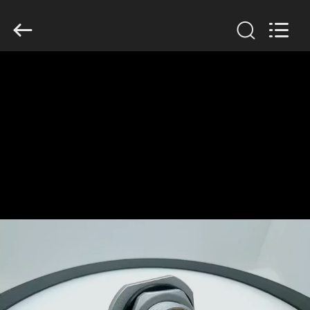
-
2026
KAIDA
HOLDING
LIMITED.
All
Rights
Reserved.
ΣΠΊΤΙ
ΠΡΟΪΌΝΤΑ
ΣΧΕΤΙΚΆ
ΜΕ
ΕΜΆΣ
ΕΠΙΣΚΕΨΉ
ΕΡΓΟΣΤΑΣΊΟΥ