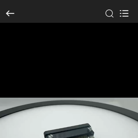
-
2026
KAIDA
HOLDING
LIMITED.
All
Rights
Reserved.
ΣΠΊΤΙ
ΠΡΟΪΌΝΤΑ
ΣΧΕΤΙΚΆ
ΜΕ
ΕΜΆΣ
ΕΠΙΣΚΕΨΉ
ΕΡΓΟΣΤΑΣΊΟΥ