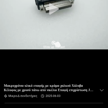
ΈΛΕΓΧΟΣ
ΠΟΙΌΤΗΤΑΣ
ΕΙΔΉΣΕΙΣ
ΥΠΟΘΈΣΕΙΣ
ΖΗΤΉΣΤΕ
ΜΙΑ
ΠΡΟΣΦΟΡΆ
SITEMAP
Μακροχρόνιο υλικό επαφής με κράμα χαλκού Χάλυβα
Κέλυφος με χρυσό πάνω από νικέλιο Επαφή επιχρίστωση J70
σειράς ορθογώνιο σύνδεσμο J70-2C2-051-121-TH
Μικρο-Δ συνδετήρες
2025-06-03
ΠΟΛΙΤΙΚΉ