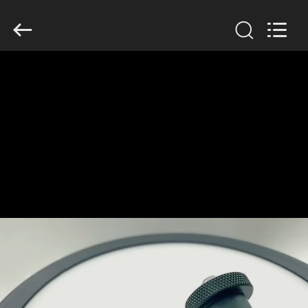
-
2026
KAIDA
HOLDING
LIMITED.
All
Rights
Reserved.
ΣΠΊΤΙ
ΠΡΟΪΌΝΤΑ
ΣΧΕΤΙΚΆ
ΜΕ
ΕΜΆΣ
ΕΠΙΣΚΕΨΉ
ΕΡΓΟΣΤΑΣΊΟΥ