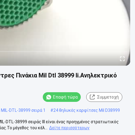
ρες Πινάκια Mil Dtl 38999 Ii.Ανηλεκτρικό
Επαφή τώρα
Συμμετοχή
 MIL-DTL-38999 σειρά 1
#
24 θηλυκές καρφίτσες Mil D38999
L-DTL-38999 σειράς III είναι ένας προηγμένος στρατιωτικός
ας.Το μέγεθος του κέλ...
Δείτε περισσότερων