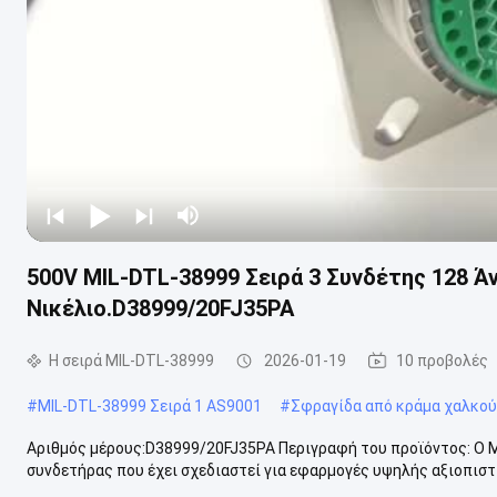
500V MIL-DTL-38999 Σειρά 3 Συνδέτης 128 Άντ
Νικέλιο.D38999/20FJ35PA
Η σειρά MIL-DTL-38999
2026-01-19
10 προβολές
#
MIL-DTL-38999 Σειρά 1 AS9001
#
Σφραγίδα από κράμα χαλκού
Αριθμός μέρους:D38999/20FJ35PA Περιγραφή του προϊόντος: Ο MI
συνδετήρας που έχει σχεδιαστεί για εφαρμογές υψηλής αξιοπιστί