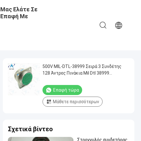
Μας Ελάτε Σε
Επαφή Με
500V MIL-DTL-38999 Σειρά 3 Συνδέτης
128 Άντρες Πινάκια Mil Dtl 38999
Ii.Ανηλεκτρικό Νικέλιο.D38999/20FJ35PA
Επαφή τώρα
Μάθετε περισσότερων
Σχετικά βίντεο
Στρογγυλός συνδετήρας