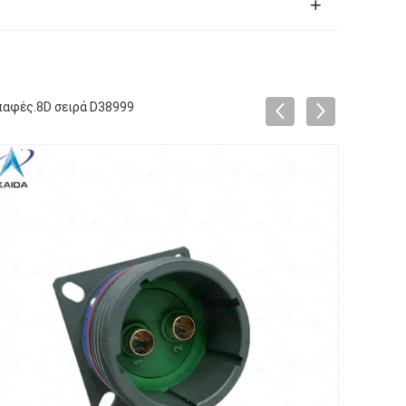
παφές.8D σειρά D38999