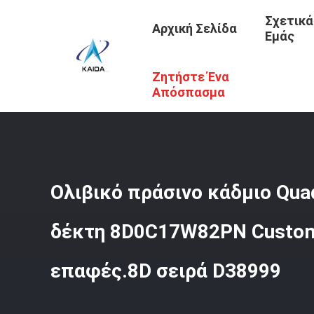
Σχετικά
Αρχική Σελίδα
Εμάς
Ζητήστε Ένα
Αρχική Σελίδα
/
Προϊόντα
/
Συνδετήρες Συνήθειας
/
Ολ
Απόσπασμα
Ολιβικό πράσινο κάδμιο Qu
δέκτη 8D0C17W82PN Custom
επαφές.8D σειρά D38999