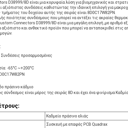
ors D38999/8D είναι μια κορυφαία λύση για βιομηχανικές και στρα
ι αξιόπιστες συνδέσεις.καθιστώντας την ιδανική επιλογή για μακρο
 τμήματος του δοχείου αυτής της σειράς είναι 8D0C17W82PN.
λής ποιότητας συνδέσμους που μπορεί να αντέξει τις ακραίες θερμοκ
Custom Connectors D38999/8D είναι μια μεγάλη επιλογή.,με αριθμό 
 αξιόπιστο και ανθεκτικό προϊόν που μπορεί να ανταποκριθεί στις 
μογών.
:
: Συνδέσεις προσαρμοσμένες
ία: -65°C ~+200°C
 8D0C17W82PN
δο πράσινο κάδμιο
 σύνδεσμος είναι μέρος της σειράς 8D και έχει ένα φινίρισμα Καδμίο
έτρους:
Καδμείο πράσινο ελιάς
Συσκευή με επαφές PCB Quadrax