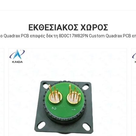
ΕΚΘΕΣΙΑΚΌΣ ΧΏΡΟΣ
ιο Quadrax PCB επαφές δέκτη 8D0C17W82PN Custom Quadrax PCB ε