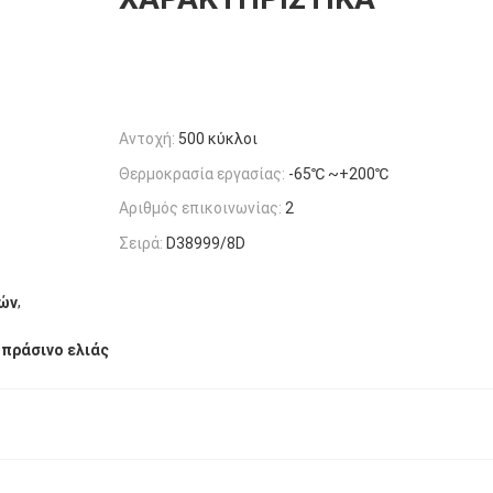
Αντοχή:
500 κύκλοι
Θερμοκρασία εργασίας:
-65℃ ~+200℃
Αριθμός επικοινωνίας:
2
Σειρά:
D38999/8D
,
ών
πράσινο ελιάς