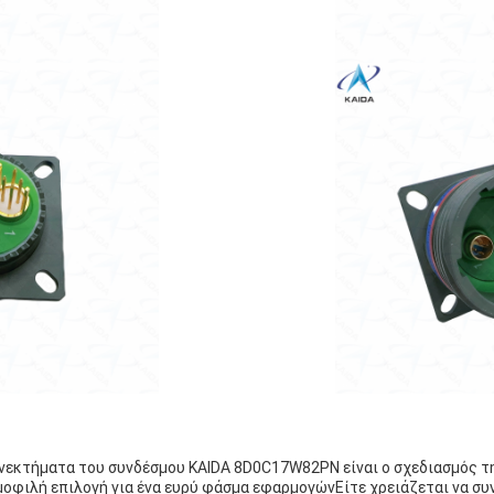
ονεκτήματα του συνδέσμου KAIDA 8D0C17W82PN είναι ο σχεδιασμός τ
μοφιλή επιλογή για ένα ευρύ φάσμα εφαρμογώνΕίτε χρειάζεται να συ