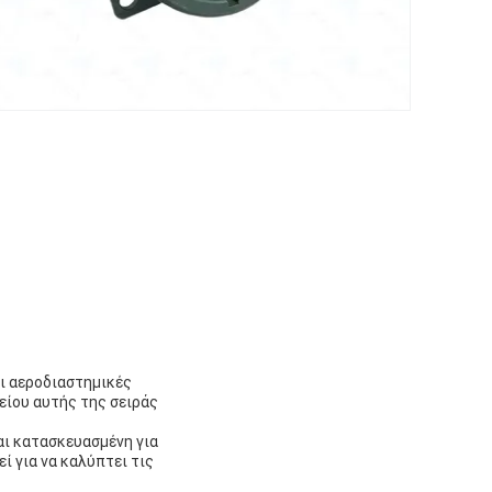
αι αεροδιαστημικές
είου αυτής της σειράς
αι κατασκευασμένη για
ί για να καλύπτει τις