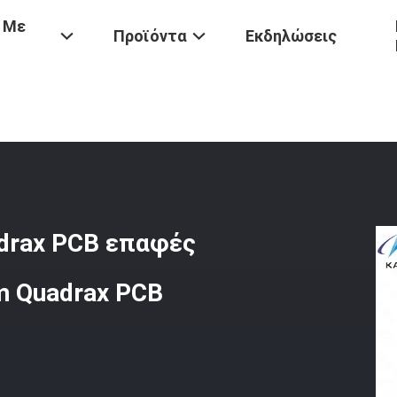
 Με
Προϊόντα
Εκδηλώσεις
ιβικό Πράσινο Κάδμιο Quadrax PCB Επαφές Δέκτη 8D0C17W82PN Cus
adrax PCB επαφές
 Quadrax PCB