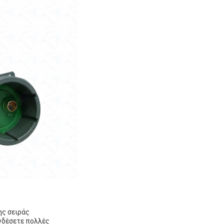
ης σειράς
νδέσετε πολλές