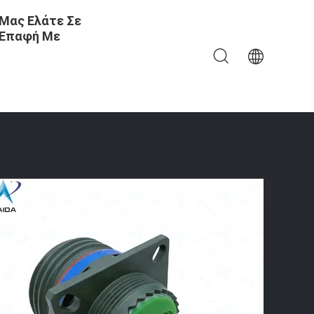
Μας Ελάτε Σε
Επαφή Με
tom Quadrax PCB Επαφές.8D Σειρά D38999