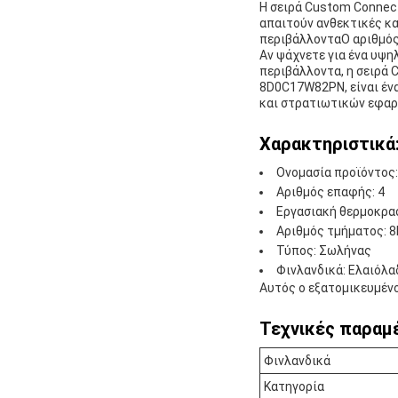
Η σειρά Custom Connect
απαιτούν ανθεκτικές κα
περιβάλλονταΟ αριθμός
Αν ψάχνετε για ένα υψη
περιβάλλοντα, η σειρά 
8D0C17W82PN, είναι ένα
και στρατιωτικών εφαρ
Χαρακτηριστικά
Ονομασία προϊόντος
Αριθμός επαφής: 4
Εργασιακή θερμοκρασ
Αριθμός τμήματος:
Τύπος: Σωλήνας
Φινλανδικά: Ελαιόλα
Αυτός ο εξατομικευμένος
Τεχνικές παραμ
Φινλανδικά
Κατηγορία