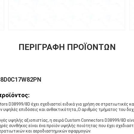
ΠΕΡΙΓΡΑΦΉ ΠΡΟΪΌΝΤΩΝ
:
8D0C17W82PN
προϊόντος:
ors D38999/8D έχει σχεδιαστεί ειδικά για χρήση σε στρατιωτικές κ
 υψηλές επιδόσεις και ανθεκτικότητα.,Ο αριθμός τμήματος του δοχ
γές υψηλής αξιοπιστίας, η σειρά Custom Connectors D38999/8D είν
ηρές συνθήκες.είναι ένα προϊόν υψηλής ποιότητας που έχει σχεδιαστε
τρατιωτικών και αεροδιαστημικών εφαρμογών.