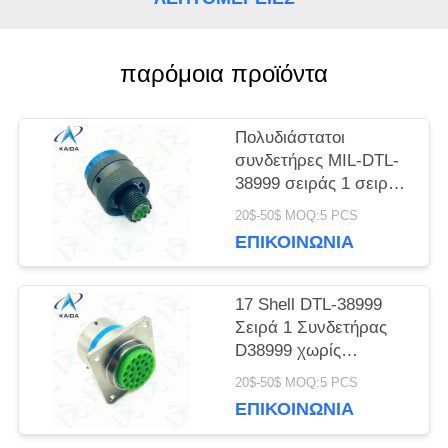
SITEMAP
παρόμοια προϊόντα
ΠΟΛΙΤΙΚΉ
Πολυδιάστατοι
συνδετήρες MIL-DTL-
ΜΥΣΤΙΚΌΤΗΤΑΣ
38999 σειράς 1 σειράς
D38999 κάδμιο 6
20$-50$ MOQ:5 PCS
αρσενικές καρφίτσες
ΕΠΙΚΟΙΝΩΝΊΑ
17 Shell DTL-38999
Σειρά 1 Συνδετήρας
D38999 χωρίς
ηλεκτρική νικελική
20$-50$ MOQ:5 PCS
επίστρωση
ΕΠΙΚΟΙΝΩΝΊΑ