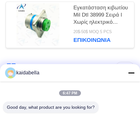
Εγκατάσταση κιβωτίου
Mil Dtl 38999 Σειρά I
Χωρίς ηλεκτρικό
νικέλιο Shell Mil Dtl
20$-50$ MOQ:5 PCS
38999m.
ΕΠΙΚΟΙΝΩΝΊΑ
Λαϊκή κατηγορία
Όλα
kaidabella
Η σειρά MIL-DTL-
6:47 PM
Σειρά MIL-DTL-26482
38999
Good day, what product are you looking for?
Στρογγυλός
ηλεκτρικός
Μικρο-Δ συνδετήρες
σύνδεσμος