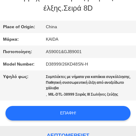
ΕΡΓΟΣΤΑΣΊΟΥ
έλξης.Σειρά 8D
ΈΛΕΓΧΟΣ
Place of Origin:
China
ΠΟΙΌΤΗΤΑΣ
Μάρκα:
KAIDA
Πιστοποίηση:
AS9001&GJB9001
ΕΙΔΉΣΕΙΣ
Model Number:
D38999/26KD48SN-H
Υψηλό φως:
,
Συμπλέκτες με νήματα για καπάκια συγκόλλησης
ΥΠΟΘΈΣΕΙΣ
Παθητική συσσωρευτική έλξη από ανοξείδωτο
χάλυβα
,
MIL-DTL-38999 Σειράς III Σωλήνες ζεύξης
ΖΗΤΉΣΤΕ
ΕΠΑΦΉ!
ΜΙΑ
ΠΡΟΣΦΟΡΆ
ΛΕΠΤΟΜΈΡΕΙΕΣ