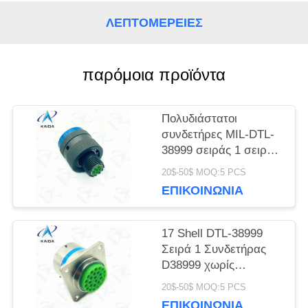
ΛΕΠΤΟΜΈΡΕΙΕΣ
SITEMAP
παρόμοια προϊόντα
ΠΟΛΙΤΙΚΉ
ΜΥΣΤΙΚΌΤΗΤΑΣ
Πολυδιάστατοι
συνδετήρες MIL-DTL-
38999 σειράς 1 σειράς
D38999 κάδμιο 6
20$-50$ MOQ:5 PCS
αρσενικές καρφίτσες
ΕΠΙΚΟΙΝΩΝΊΑ
17 Shell DTL-38999
Σειρά 1 Συνδετήρας
D38999 χωρίς
ηλεκτρική νικελική
20$-50$ MOQ:5 PCS
επίστρωση
ΕΠΙΚΟΙΝΩΝΊΑ