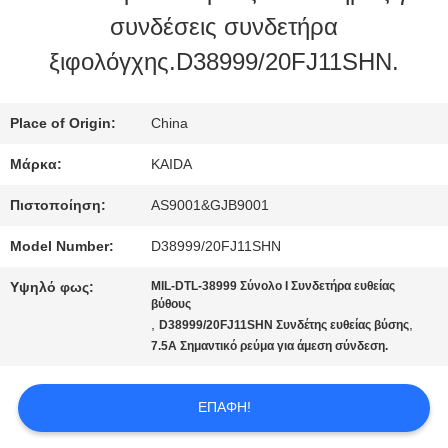
ΕΡΓΟΣΤΑΣΊΟΥ
συνδέσεις συνδετήρα
ξιφολόγχης.D38999/20FJ11SHN.
ΈΛΕΓΧΟΣ
ΠΟΙΌΤΗΤΑΣ
Place of Origin:
China
Μάρκα:
KAIDA
ΕΙΔΉΣΕΙΣ
Πιστοποίηση:
AS9001&GJB9001
Model Number:
D38999/20FJ11SHN
ΥΠΟΘΈΣΕΙΣ
Υψηλό φως:
MIL-DTL-38999 Σύνολο I Συνδετήρα ευθείας
βύθους
,
,
D38999/20FJ11SHN Συνδέτης ευθείας βύσης
ΖΗΤΉΣΤΕ
7.5Α Σημαντικό ρεύμα για άμεση σύνδεση.
ΜΙΑ
ΕΠΑΦΉ!
ΠΡΟΣΦΟΡΆ