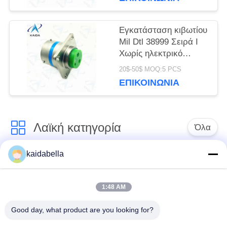
Εγκατάσταση κιβωτίου
Mil Dtl 38999 Σειρά I
Χωρίς ηλεκτρικό
νικέλιο Shell Mil Dtl
20$-50$ MOQ:5 PCS
38999m.
ΕΠΙΚΟΙΝΩΝΊΑ
Λαϊκή κατηγορία
Όλα
kaidabella
Η σειρά MIL-DTL-
Σειρά MIL-DTL-26482
38999
1:48 AM
Στρογγυλός
Good day, what product are you looking for?
ηλεκτρικός
Μικρο-Δ συνδετήρες