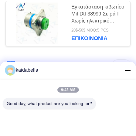
Εγκατάσταση κιβωτίου
Mil Dtl 38999 Σειρά I
Χωρίς ηλεκτρικό
νικέλιο Shell Mil Dtl
20$-50$ MOQ:5 PCS
38999m.
ΕΠΙΚΟΙΝΩΝΊΑ
Λαϊκή κατηγορία
Όλα
kaidabella
Η σειρά MIL-DTL-
9:43 AM
Σειρά MIL-DTL-26482
38999
Good day, what product are you looking for?
Στρογγυλός
ηλεκτρικός
Μικρο-Δ συνδετήρες
σύνδεσμος