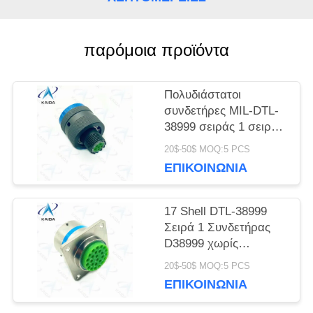
SITEMAP
παρόμοια προϊόντα
ΠΟΛΙΤΙΚΉ
Πολυδιάστατοι
συνδετήρες MIL-DTL-
ΜΥΣΤΙΚΌΤΗΤΑΣ
38999 σειράς 1 σειράς
D38999 κάδμιο 6
20$-50$ MOQ:5 PCS
αρσενικές καρφίτσες
ΕΠΙΚΟΙΝΩΝΊΑ
17 Shell DTL-38999
Σειρά 1 Συνδετήρας
D38999 χωρίς
ηλεκτρική νικελική
20$-50$ MOQ:5 PCS
επίστρωση
ΕΠΙΚΟΙΝΩΝΊΑ