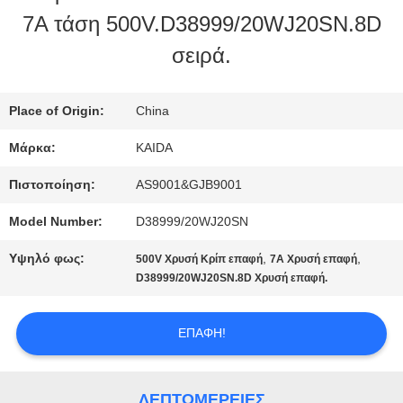
ΕΡΓΟΣΤΑΣΊΟΥ
7A τάση 500V.D38999/20WJ20SN.8D
σειρά.
ΈΛΕΓΧΟΣ
ΠΟΙΌΤΗΤΑΣ
Place of Origin:
China
Μάρκα:
KAIDA
ΕΙΔΉΣΕΙΣ
Πιστοποίηση:
AS9001&GJB9001
Model Number:
D38999/20WJ20SN
ΥΠΟΘΈΣΕΙΣ
Υψηλό φως:
,
,
500V Χρυσή Κρίπ επαφή
7Α Χρυσή επαφή
D38999/20WJ20SN.8D Χρυσή επαφή.
ΖΗΤΉΣΤΕ
ΕΠΑΦΉ!
ΜΙΑ
ΠΡΟΣΦΟΡΆ
ΛΕΠΤΟΜΈΡΕΙΕΣ