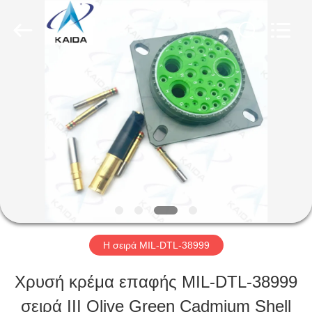
-
2026
KAIDA
HOLDING
LIMITED.
All
ΣΠΊΤΙ
Rights
Reserved.
ΠΡΟΪΌΝΤΑ
ΣΧΕΤΙΚΆ
ΜΕ
ΕΜΆΣ
Η σειρά MIL-DTL-38999
Χρυσή κρέμα επαφής MIL-DTL-38999
ΕΠΙΣΚΕΨΉ
σειρά III Olive Green Cadmium Shell