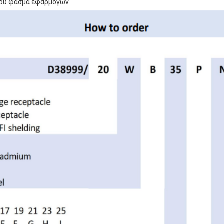
υρύ φάσμα εφαρμογών.