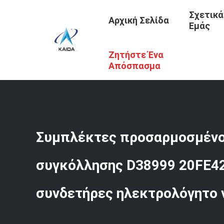
Σχετικά
Αρχική Σελίδα
Εμάς
Ζητήστε Ένα
Αρχική Σελίδα
/
Προϊόντα
/
Συνδετήρες Συνήθειας
/
Συ
Απόσπασμα
Συμπλέκτες προσαρμοσμένο
συγκόλλησης D38999 20FE4
συνδετήρες ηλεκτρολόγητο 