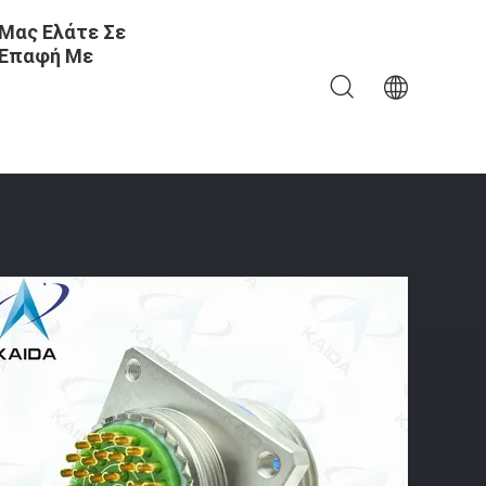
Μας Ελάτε Σε
Επαφή Με
-H Κυκλικοί Συνδετήρες Ηλεκτρολόγητο Νικέλιο