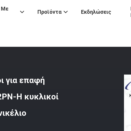
 Με
Προϊόντα
Εκδηλώσεις
μπλέκτες Προσαρμοσμένοι Για Επαφή Συγκόλλησης D38999 20FE42PN
ι για επαφή
2PN-H κυκλικοί
νικέλιο