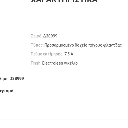
Σειρά:
Δ38999
Τύπος:
Προσαρμοσμένο δοχείο πάχους φλάντζας
Ρεύμα εκτίμησης:
7.5 Α
Finsh:
Electroless νικέλιο
,
ληση D38999
κτρισμό