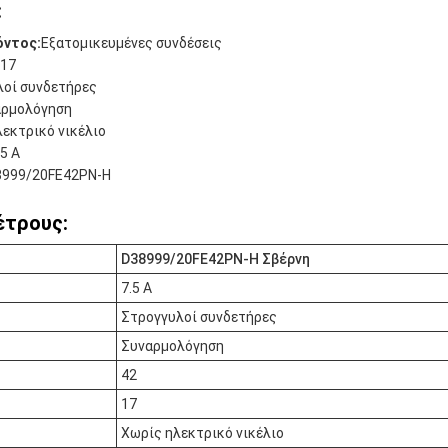
:
όντος:
Εξατομικευμένες συνδέσεις
17
λοί συνδετήρες
αρμολόγηση
εκτρικό νικέλιο
.5 Α
8999/20FE42PN-H
έτρους:
D38999/20FE42PN-H Σβέρνη
7.5 Α
Στρογγυλοί συνδετήρες
Συναρμολόγηση
42
17
Χωρίς ηλεκτρικό νικέλιο