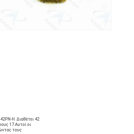
42PN-H. Διαθέτει 42
ους 17.Αυτοί οι
τώντας τους