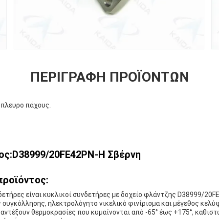
ΠΕΡΙΓΡΑΦΉ ΠΡΟΪΌΝΤΩΝ
πλευρο πάχους.
ος:D38999/20FE42PN-H Σβέρνη
προϊόντος:
ετήρες είναι κυκλικοί συνδετήρες με δοχείο φλάντζης D38999/20FE
συγκόλλησης, ηλεκτρολόγητο νικελικό φινίρισμα και μέγεθος κελύφ
αντέξουν θερμοκρασίες που κυμαίνονται από -65° έως +175°, καθισ