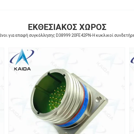
ΕΚΘΕΣΙΑΚΌΣ ΧΏΡΟΣ
νοι για επαφή συγκόλλησης D38999 20FE42PN-H κυκλικοί συνδετήρε