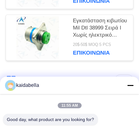
ΕΠΙΚΟΙΝΩΝΊΑ
Εγκατάσταση κιβωτίου
Mil Dtl 38999 Σειρά I
Χωρίς ηλεκτρικό
νικέλιο Shell Mil Dtl
20$-50$ MOQ:5 PCS
38999m.
ΕΠΙΚΟΙΝΩΝΊΑ
Λαϊκή κατηγορία
Όλα
kaidabella
Η σειρά MIL-DTL-
11:55 AM
Σειρά MIL-DTL-26482
38999
Good day, what product are you looking for?
Στρογγυλός
ηλεκτρικός
Μικρο-Δ συνδετήρες