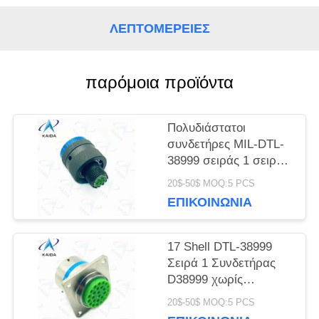
ΛΕΠΤΟΜΈΡΕΙΕΣ
SITEMAP
παρόμοια προϊόντα
ΠΟΛΙΤΙΚΉ
ΜΥΣΤΙΚΌΤΗΤΑΣ
Πολυδιάστατοι
συνδετήρες MIL-DTL-
38999 σειράς 1 σειράς
D38999 κάδμιο 6
20$-50$ MOQ:5 PCS
αρσενικές καρφίτσες
ΕΠΙΚΟΙΝΩΝΊΑ
17 Shell DTL-38999
Σειρά 1 Συνδετήρας
D38999 χωρίς
ηλεκτρική νικελική
20$-50$ MOQ:5 PCS
επίστρωση