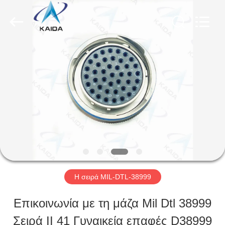
-
2026
KAIDA
HOLDING
LIMITED.
All
ΣΠΊΤΙ
Rights
Reserved.
ΠΡΟΪΌΝΤΑ
ΣΧΕΤΙΚΆ
ΜΕ
ΕΜΆΣ
Η σειρά MIL-DTL-38999
Επικοινωνία με τη μάζα Mil Dtl 38999
ΕΠΙΣΚΕΨΉ
Σειρά II 41 Γυναικεία επαφές D38999