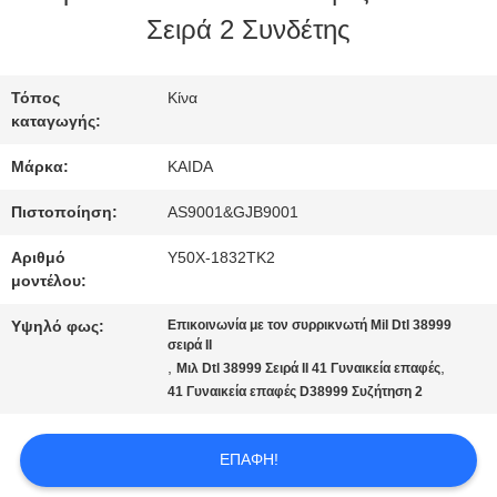
ΕΡΓΟΣΤΑΣΊΟΥ
Σειρά 2 Συνδέτης
ΈΛΕΓΧΟΣ
Τόπος
Κίνα
καταγωγής:
ΠΟΙΌΤΗΤΑΣ
Μάρκα:
KAIDA
ΕΙΔΉΣΕΙΣ
Πιστοποίηση:
AS9001&GJB9001
Αριθμό
Υ50X-1832TK2
μοντέλου:
ΥΠΟΘΈΣΕΙΣ
Υψηλό φως:
Επικοινωνία με τον συρρικνωτή Mil Dtl 38999
σειρά II
,
,
Μιλ Dtl 38999 Σειρά II 41 Γυναικεία επαφές
ΖΗΤΉΣΤΕ
41 Γυναικεία επαφές D38999 Συζήτηση 2
ΜΙΑ
ΕΠΑΦΉ!
ΠΡΟΣΦΟΡΆ