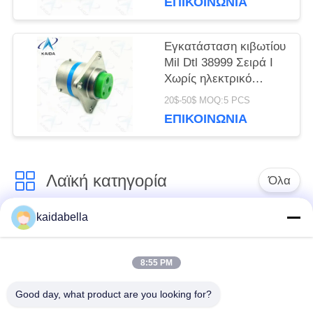
ΕΠΙΚΟΙΝΩΝΊΑ
Εγκατάσταση κιβωτίου
Mil Dtl 38999 Σειρά I
Χωρίς ηλεκτρικό
νικέλιο Shell Mil Dtl
20$-50$ MOQ:5 PCS
38999m.
ΕΠΙΚΟΙΝΩΝΊΑ
Λαϊκή κατηγορία
Όλα
kaidabella
Η σειρά MIL-DTL-
Σειρά MIL-DTL-26482
38999
8:55 PM
Στρογγυλός
Good day, what product are you looking for?
ηλεκτρικός
Μικρο-Δ συνδετήρες