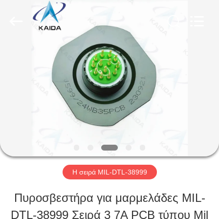
-
2026
KAIDA
HOLDING
LIMITED.
All
ΣΠΊΤΙ
Rights
Reserved.
ΠΡΟΪΌΝΤΑ
ΣΧΕΤΙΚΆ
ΜΕ
ΕΜΆΣ
Η σειρά MIL-DTL-38999
Πυροσβεστήρα για μαρμελάδες MIL-
ΕΠΙΣΚΕΨΉ
DTL-38999 Σειρά 3 7A PCB τύπου Mil