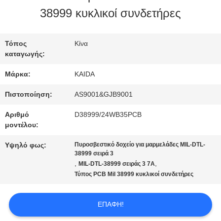
ΕΡΓΟΣΤΑΣΊΟΥ
38999 κυκλικοί συνδετήρες
ΈΛΕΓΧΟΣ
Τόπος
Κίνα
καταγωγής:
ΠΟΙΌΤΗΤΑΣ
Μάρκα:
KAIDA
ΕΙΔΉΣΕΙΣ
Πιστοποίηση:
AS9001&GJB9001
Αριθμό
D38999/24WB35PCB
μοντέλου:
ΥΠΟΘΈΣΕΙΣ
Υψηλό φως:
Πυροσβεστικό δοχείο για μαρμελάδες MIL-DTL-
38999 σειρά 3
,
,
MIL-DTL-38999 σειράς 3 7A
ΖΗΤΉΣΤΕ
Τύπος PCB Mil 38999 κυκλικοί συνδετήρες
ΜΙΑ
ΕΠΑΦΉ!
ΠΡΟΣΦΟΡΆ