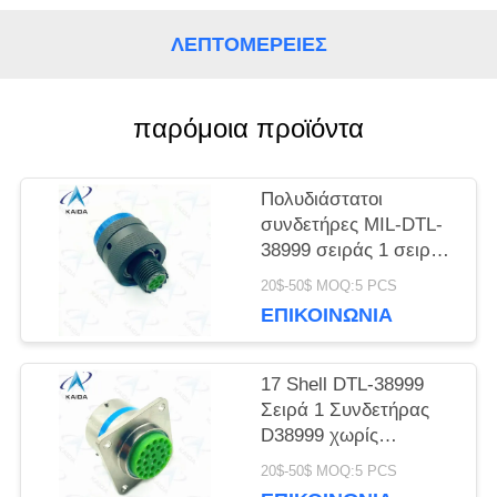
ΛΕΠΤΟΜΈΡΕΙΕΣ
SITEMAP
παρόμοια προϊόντα
ΠΟΛΙΤΙΚΉ
ΜΥΣΤΙΚΌΤΗΤΑΣ
Πολυδιάστατοι
συνδετήρες MIL-DTL-
38999 σειράς 1 σειράς
D38999 κάδμιο 6
20$-50$ MOQ:5 PCS
αρσενικές καρφίτσες
ΕΠΙΚΟΙΝΩΝΊΑ
17 Shell DTL-38999
Σειρά 1 Συνδετήρας
D38999 χωρίς
ηλεκτρική νικελική
20$-50$ MOQ:5 PCS
επίστρωση