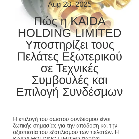
ΈΛΕΓΧΟΣ
Aug 28, 2025
ΠΟΙΌΤΗΤΑΣ
Πώς η KAIDA
HOLDING LIMITED
ΕΙΔΉΣΕΙΣ
Υποστηρίζει τους
ΥΠΟΘΈΣΕΙΣ
Πελάτες Εξωτερικού
σε Τεχνικές
ΖΗΤΉΣΤΕ
Συμβουλές και
ΜΙΑ
Επιλογή Συνδέσμων
ΠΡΟΣΦΟΡΆ
SITEMAP
Η επιλογή του σωστού συνδέσμου είναι
ζωτικής σημασίας για την απόδοση και την
ΠΟΛΙΤΙΚΉ
αξιοπιστία του εξοπλισμού των πελατών. Η
KAIDA HOLDING LIMITED παρέχει