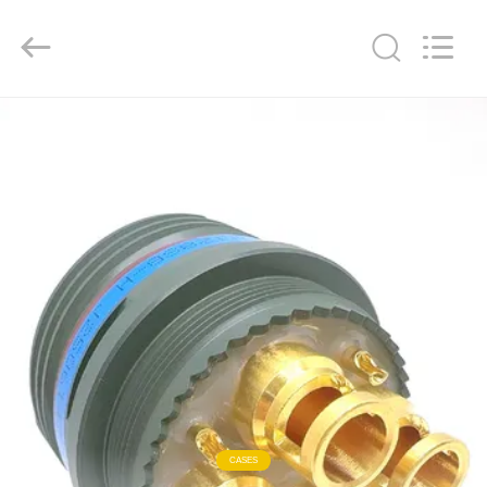
-
2026
KAIDA
HOLDING
LIMITED.
All
Rights
Reserved.
ΣΠΊΤΙ
ΠΡΟΪΌΝΤΑ
ΣΧΕΤΙΚΆ
ΜΕ
ΕΜΆΣ
ΕΠΙΣΚΕΨΉ
ΕΡΓΟΣΤΑΣΊΟΥ
CASES